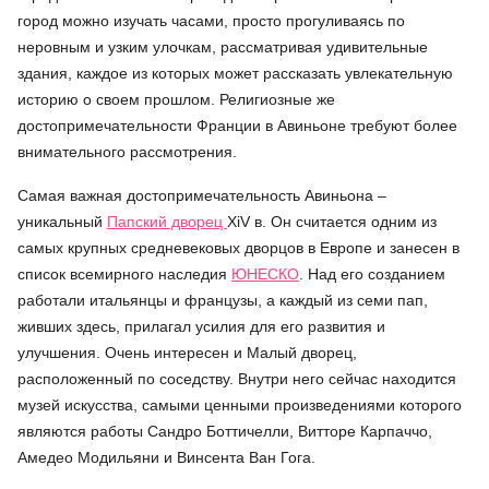
город можно изучать часами, просто прогуливаясь по
неровным и узким улочкам, рассматривая удивительные
здания, каждое из которых может рассказать увлекательную
историю о своем прошлом. Религиозные же
достопримечательности Франции в Авиньоне требуют более
внимательного рассмотрения.
Самая важная достопримечательность Авиньона –
уникальный
Папский дворец
XiV в. Он считается одним из
самых крупных средневековых дворцов в Европе и занесен в
список всемирного наследия
ЮНЕСКО
. Над его созданием
работали итальянцы и французы, а каждый из семи пап,
живших здесь, прилагал усилия для его развития и
улучшения. Очень интересен и Малый дворец,
расположенный по соседству. Внутри него сейчас находится
музей искусства, самыми ценными произведениями которого
являются работы Сандро Боттичелли, Витторе Карпаччо,
Амедео Модильяни и Винсента Ван Гога.