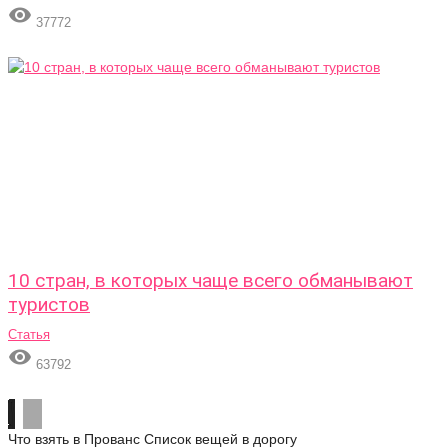

37772
10 стран, в которых чаще всего обманывают
туристов
Статья

63792
Что взять в Прованс
Список вещей в дорогу