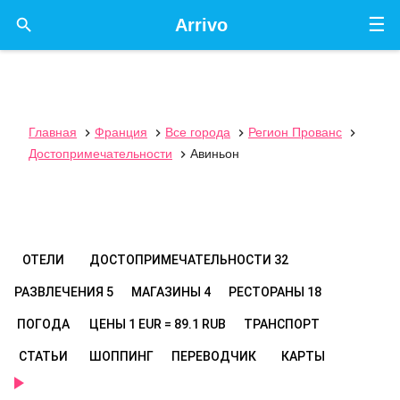
☰

Arrivo
Главная
Франция
Все города
Регион Прованс




Достопримечательности
Авиньон

ОТЕЛИ
ДОСТОПРИМЕЧАТЕЛЬНОСТИ
32
РАЗВЛЕЧЕНИЯ
5
МАГАЗИНЫ
4
РЕСТОРАНЫ
18
ПОГОДА
ЦЕНЫ
1 EUR = 89.1 RUB
ТРАНСПОРТ
СТАТЬИ
ШОППИНГ
ПЕРЕВОДЧИК
КАРТЫ
