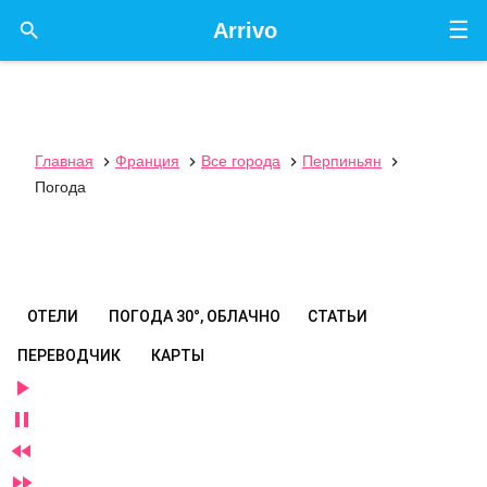
☰

Arrivo
Главная
Франция
Все города
Перпиньян




Погода
ОТЕЛИ
ПОГОДА
30°, ОБЛАЧНО
СТАТЬИ
ПЕРЕВОДЧИК
КАРТЫ



