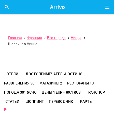
☰

Arrivo
Главная
Франция
Все города
Ницца




Шоппинг в Ницце
ОТЕЛИ
ДОСТОПРИМЕЧАТЕЛЬНОСТИ
18
РАЗВЛЕЧЕНИЯ
36
МАГАЗИНЫ
2
РЕСТОРАНЫ
10
ПОГОДА
30°, ЯСНО
ЦЕНЫ
1 EUR = 89.1 RUB
ТРАНСПОРТ
СТАТЬИ
ШОППИНГ
ПЕРЕВОДЧИК
КАРТЫ
