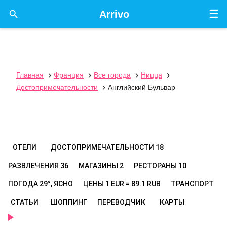
☰

Arrivo
Главная
Франция
Все города
Ницца




Достопримечательности
Английский Бульвар

ОТЕЛИ
ДОСТОПРИМЕЧАТЕЛЬНОСТИ
18
РАЗВЛЕЧЕНИЯ
36
МАГАЗИНЫ
2
РЕСТОРАНЫ
10
ПОГОДА
29°, ЯСНО
ЦЕНЫ
1 EUR = 89.1 RUB
ТРАНСПОРТ
СТАТЬИ
ШОППИНГ
ПЕРЕВОДЧИК
КАРТЫ
