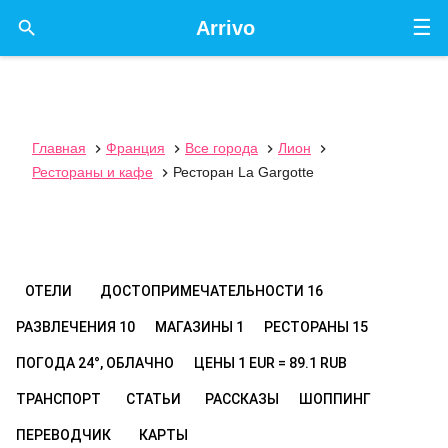
☰

Arrivo
Главная
Франция
Все города
Лион




Рестораны и кафе
Ресторан La Gargotte

ОТЕЛИ
ДОСТОПРИМЕЧАТЕЛЬНОСТИ
16
РАЗВЛЕЧЕНИЯ
10
МАГАЗИНЫ
1
РЕСТОРАНЫ
15
ПОГОДА
24°, ОБЛАЧНО
ЦЕНЫ
1 EUR = 89.1 RUB
ТРАНСПОРТ
СТАТЬИ
РАССКАЗЫ
ШОППИНГ
ПЕРЕВОДЧИК
КАРТЫ