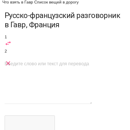
Что взять в Гавр
Список вещей в дорогу
Русско-французский разговорник
в Гавр, Франция
1

2

Введите слово или текст для перевода