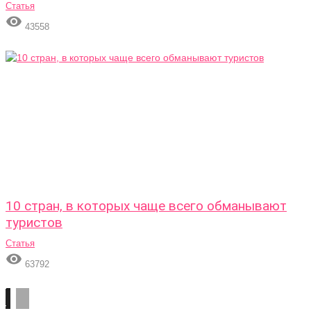
Статья

43558
10 стран, в которых чаще всего обманывают
туристов
Статья

63792