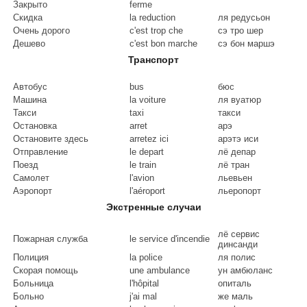
Закрыто
ferme
Скидка
la reduction
ля редусьон
Очень дорого
c'est trop che
сэ тро шер
Дешево
c'est bon marche
сэ бон маршэ
Транспорт
Автобус
bus
бюс
Машина
la voiture
ля вуатюр
Такси
taxi
такси
Остановка
arret
арэ
Остановите здесь
arretez ici
арэтэ иси
Отправление
le depart
лё депар
Поезд
le train
лё тран
Самолет
l'avion
льевьен
Аэропорт
l'aéroport
льеропорт
Экстренные случаи
лё сервис
Пожарная служба
le service d'incendie
динсанди
Полиция
la police
ля полис
Скорая помощь
une ambulance
ун амбюланс
Больница
l'hôpital
опиталь
Больно
j'ai mal
же маль