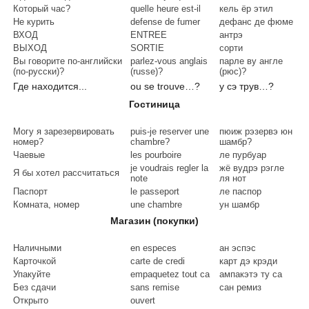
Который час?
quelle heure est-il
кель ёр этил
Не курить
defense de fumer
дефанс де фюме
ВХОД
ENTREE
антрэ
ВЫХОД
SORTIE
сорти
Вы говорите по-английски
parlez-vous anglais
парле ву англе
(по-русски)?
(russe)?
(рюс)?
Где находится...
ou se trouve…?
у сэ трув…?
Гостиница
Могу я зарезервировать
puis-je reserver une
пюиж рэзервэ юн
номер?
chambre?
шамбр?
Чаевые
les pourboire
ле пурбуар
je voudrais regler la
жё вудрэ рэгле
Я бы хотел рассчитаться
note
ля нот
Паспорт
le passeport
ле паспор
Комната, номер
une chambre
ун шамбр
Магазин (покупки)
Наличными
en especes
ан эспэс
Карточкой
carte de credi
карт дэ крэди
Упакуйте
empaquetez tout ca
ампакэтэ ту са
Без сдачи
sans remise
сан ремиз
Открыто
ouvert