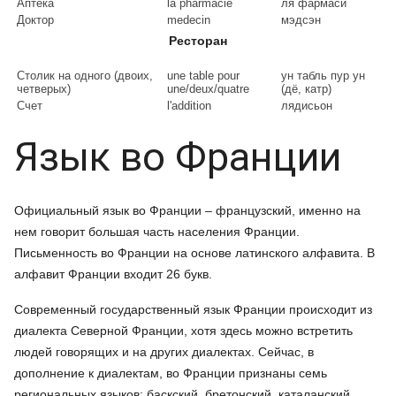
Аптека
la pharmacie
ля фармаси
Доктор
medecin
мэдсэн
Ресторан
Столик на одного (двоих,
une table pour
ун табль пур ун
четверых)
une/deux/quatre
(дё, катр)
Счет
l'addition
лядисьон
Язык во Франции
Официальный язык во Франции – французский, именно на
нем говорит большая часть населения Франции.
Письменность во Франции на основе латинского алфавита. В
алфавит Франции входит 26 букв.
Современный государственный язык Франции происходит из
диалекта Северной Франции, хотя здесь можно встретить
людей говорящих и на других диалектах. Сейчас, в
дополнение к диалектам, во Франции признаны семь
региональных языков: баскский, бретонский, каталанский,