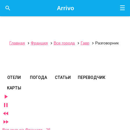
☰

Arrivo
Главная
Франция
Все города
Гавр
Разговорник




ОТЕЛИ
ПОГОДА
СТАТЬИ
ПЕРЕВОДЧИК
КАРТЫ




Вся музыка Франции 26