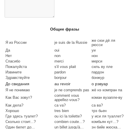
Общие фразы
же сюи дё ля
Я из России
je suis de la Russie
рюсси
Да
oui
уи
Нет
non
нон
Спасибо
merci
мерси
Пожалуйста
s'il vous plait
силь ву пле
Извините
pardon
пардон
Здравствуйте
bonjour
бонжур
До свидания
au revoir
о рэвуар
Я не понимаю
je ne comprends pas
жё нэ компран па
comment vous
Как Вас зовут?
коман вузапле-ву
appellez-vous?
Как дела?
ca va?
са ва?
Хорошо
tres bien
трэ бьен
Где здесь туалет?
ou ici la toilette?
у иси ля туаллет?
Сколько стоит...?
combien coute…?
комбьян кут…?
Один билет до...
un billet jusqu'à…
эн бийе жюска…