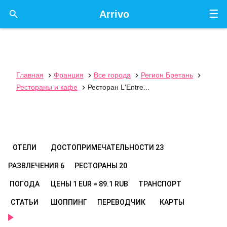
☰

Arrivo
Главная
Франция
Все города
Регион Бретань




Рестораны и кафе
Ресторан L'Entre...

ОТЕЛИ
ДОСТОПРИМЕЧАТЕЛЬНОСТИ
23
РАЗВЛЕЧЕНИЯ
6
РЕСТОРАНЫ
20
ПОГОДА
ЦЕНЫ
1 EUR = 89.1 RUB
ТРАНСПОРТ
СТАТЬИ
ШОППИНГ
ПЕРЕВОДЧИК
КАРТЫ
