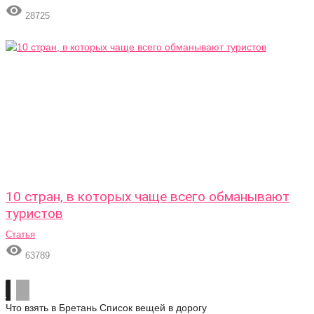

28725
10 стран, в которых чаще всего обманывают
туристов
Статья

63789
Что взять в Бретань
Список вещей в дорогу