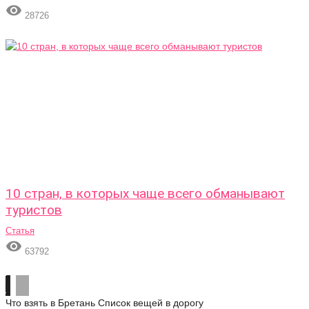

28726
10 стран, в которых чаще всего обманывают
туристов
Статья

63792
Что взять в Бретань
Список вещей в дорогу