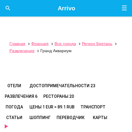
☰

Arrivo
Главная
Франция
Все города
Регион Бретань




Развлечения
Гранд Аквариум

ОТЕЛИ
ДОСТОПРИМЕЧАТЕЛЬНОСТИ
23
РАЗВЛЕЧЕНИЯ
6
РЕСТОРАНЫ
20
ПОГОДА
ЦЕНЫ
1 EUR = 89.1 RUB
ТРАНСПОРТ
СТАТЬИ
ШОППИНГ
ПЕРЕВОДЧИК
КАРТЫ
