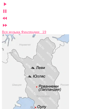




Вся музыка Финляндии 19