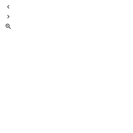


