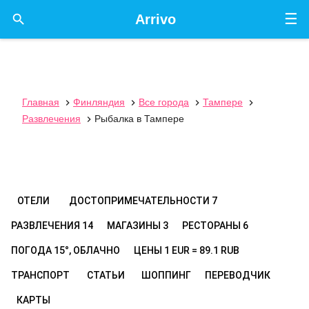
☰

Arrivo
Главная
Финляндия
Все города
Тампере




Развлечения
Рыбалка в Тампере

ОТЕЛИ
ДОСТОПРИМЕЧАТЕЛЬНОСТИ
7
РАЗВЛЕЧЕНИЯ
14
МАГАЗИНЫ
3
РЕСТОРАНЫ
6
ПОГОДА
15°, ОБЛАЧНО
ЦЕНЫ
1 EUR = 89.1 RUB
ТРАНСПОРТ
СТАТЬИ
ШОППИНГ
ПЕРЕВОДЧИК
КАРТЫ