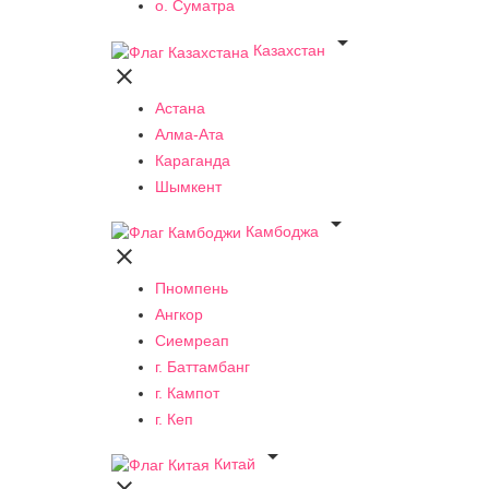
о. Суматра

Казахстан

Астана
Алма-Ата
Караганда
Шымкент

Камбоджа

Пномпень
Ангкор
Сиемреап
г. Баттамбанг
г. Кампот
г. Кеп

Китай