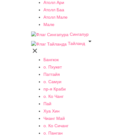
Атолл Ари
Атолл Баа
Атолл Мале
Мале
Сингапур

Тайланд

Бангкок
о. Пхукет
Паттайя
о. Самуи
пр-я Краби
о. Ко Чанг
Пай
Хуа Хин
Чианг Май
о. Ко Сичанг
о. Панган