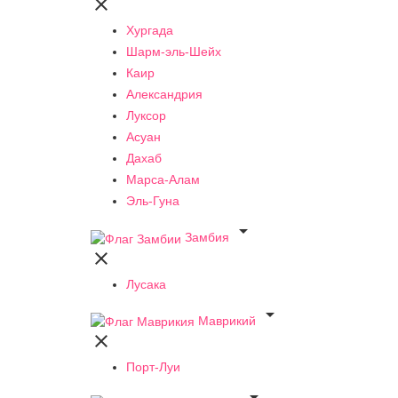

Хургада
Шарм-эль-Шейх
Каир
Александрия
Луксор
Асуан
Дахаб
Марса-Алам
Эль-Гуна

Замбия

Лусака

Маврикий

Порт-Луи
