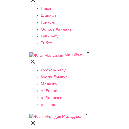

Пекин
Шанхай
Гонконг
Остров Хайнань
Гуанчжоу
Тибет

Малайзия

Джохор-Бару
Куала-Лумпур
Малакка
о. Борнео
о. Лангкави
о. Пенанг

Мальдивы
