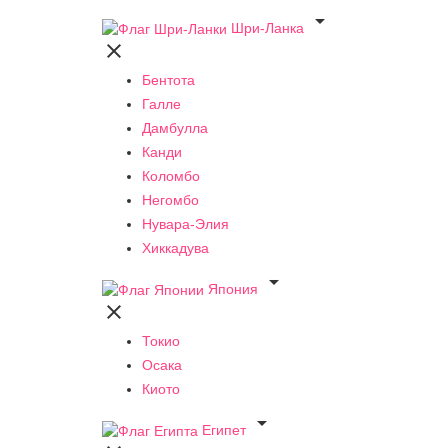

Шри-Ланка

Бентота
Галле
Дамбулла
Канди
Коломбо
Негомбо
Нувара-Элия
Хиккадува

Япония

Токио
Осака
Киото

Египет