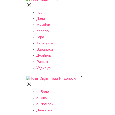

Гоа
Дели
Мумбаи
Керала
Агра
Калькутта
Варанаси
Джайпур
Ришикеш
Удайпур

Индонезия

о. Бали
о. Ява
о. Ломбок
Джакарта