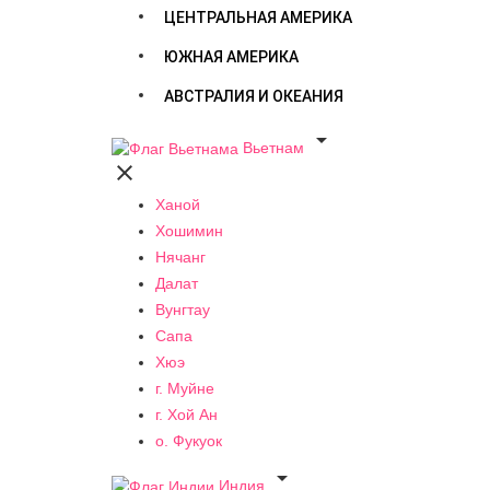
ЦЕНТРАЛЬНАЯ АМЕРИКА
ЮЖНАЯ АМЕРИКА
АВСТРАЛИЯ И ОКЕАНИЯ

Вьетнам

Ханой
Хошимин
Нячанг
Далат
Вунгтау
Сапа
Хюэ
г. Муйне
г. Хой Ан
о. Фукуок

Индия