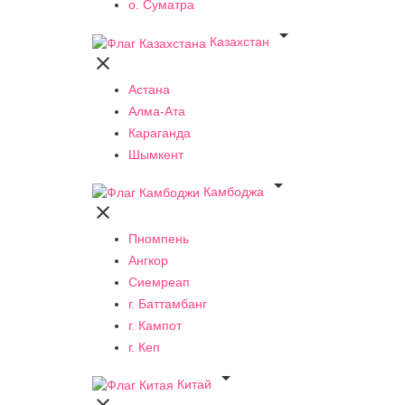
о. Суматра

Казахстан

Астана
Алма-Ата
Караганда
Шымкент

Камбоджа

Пномпень
Ангкор
Сиемреап
г. Баттамбанг
г. Кампот
г. Кеп

Китай