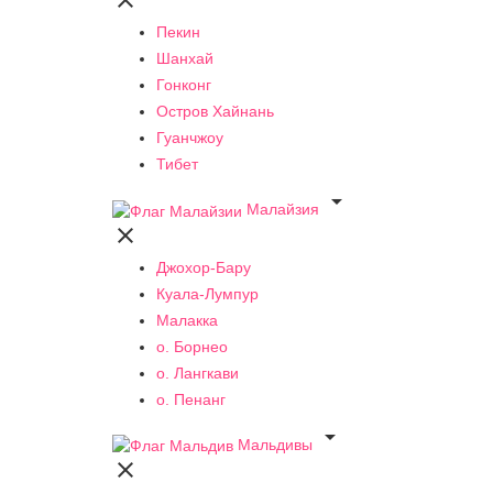

Пекин
Шанхай
Гонконг
Остров Хайнань
Гуанчжоу
Тибет

Малайзия

Джохор-Бару
Куала-Лумпур
Малакка
о. Борнео
о. Лангкави
о. Пенанг

Мальдивы
