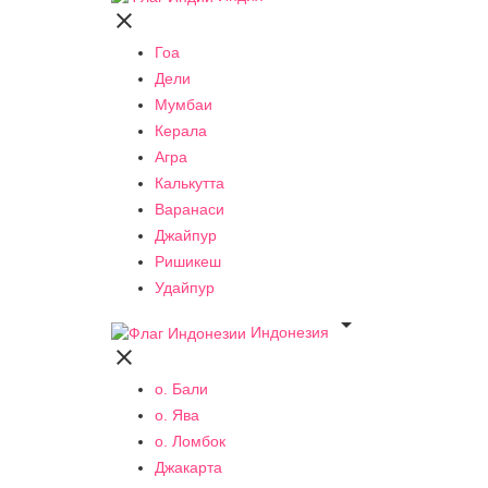

Гоа
Дели
Мумбаи
Керала
Агра
Калькутта
Варанаси
Джайпур
Ришикеш
Удайпур

Индонезия

о. Бали
о. Ява
о. Ломбок
Джакарта