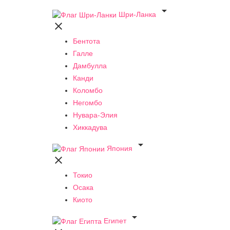

Шри-Ланка

Бентота
Галле
Дамбулла
Канди
Коломбо
Негомбо
Нувара-Элия
Хиккадува

Япония

Токио
Осака
Киото

Египет