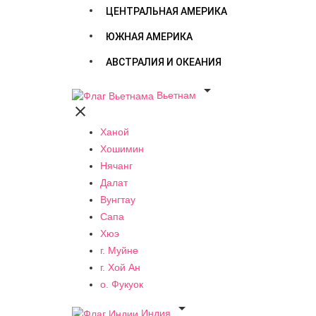
ЦЕНТРАЛЬНАЯ АМЕРИКА
ЮЖНАЯ АМЕРИКА
АВСТРАЛИЯ И ОКЕАНИЯ

Вьетнам

Ханой
Хошимин
Нячанг
Далат
Вунгтау
Сапа
Хюэ
г. Муйне
г. Хой Ан
о. Фукуок

Индия