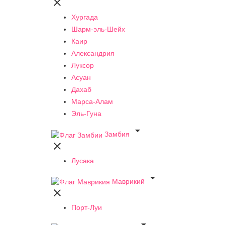

Хургада
Шарм-эль-Шейх
Каир
Александрия
Луксор
Асуан
Дахаб
Марса-Алам
Эль-Гуна

Замбия

Лусака

Маврикий

Порт-Луи
