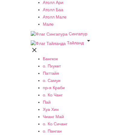
Атолл Ари
Атолл Баа
Атолл Мале
Мале
Сингапур

Тайланд

Бангкок
о. Пхукет
Паттайя
о. Самуи
пр-я Краби
о. Ко Чанг
Пай
Хуа Хин
Чианг Май
о. Ко Сичанг
о. Панган