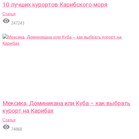
10 лучших курортов Карибского моря
Статья

247243
Мексика, Доминикана или Куба – как выбрать
курорт на Карибах
Статья

74868