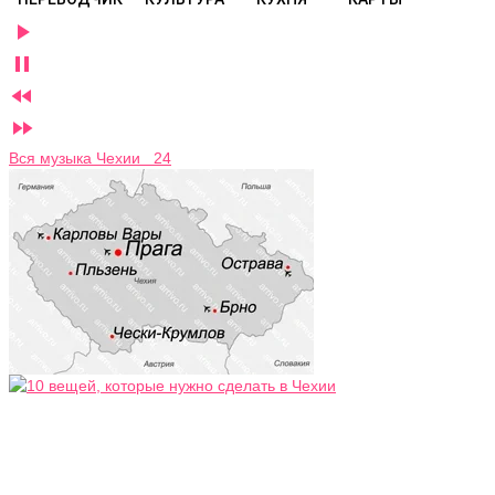




Вся музыка Чехии 24