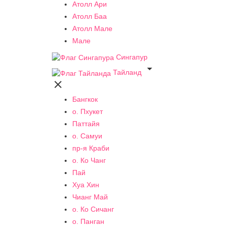
Атолл Ари
Атолл Баа
Атолл Мале
Мале
Сингапур

Тайланд

Бангкок
о. Пхукет
Паттайя
о. Самуи
пр-я Краби
о. Ко Чанг
Пай
Хуа Хин
Чианг Май
о. Ко Сичанг
о. Панган