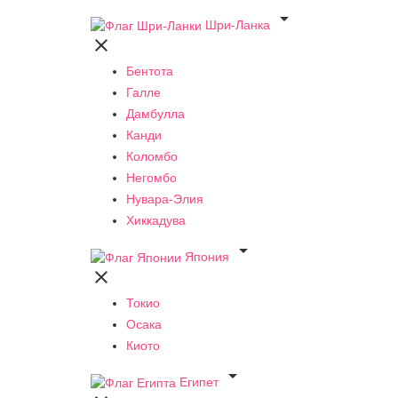

Шри-Ланка

Бентота
Галле
Дамбулла
Канди
Коломбо
Негомбо
Нувара-Элия
Хиккадува

Япония

Токио
Осака
Киото

Египет