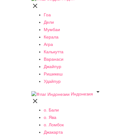

Гоа
Дели
Мумбаи
Керала
Агра
Калькутта
Варанаси
Джайпур
Ришикеш
Удайпур

Индонезия

о. Бали
о. Ява
о. Ломбок
Джакарта