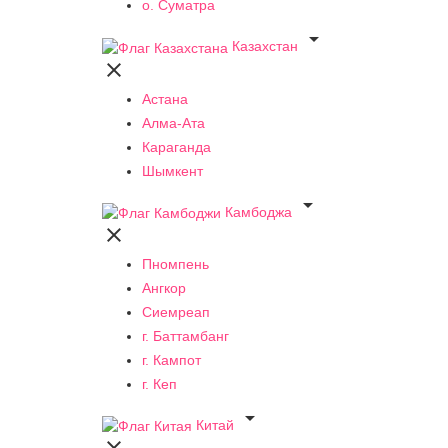
о. Суматра

Казахстан

Астана
Алма-Ата
Караганда
Шымкент

Камбоджа

Пномпень
Ангкор
Сиемреап
г. Баттамбанг
г. Кампот
г. Кеп

Китай