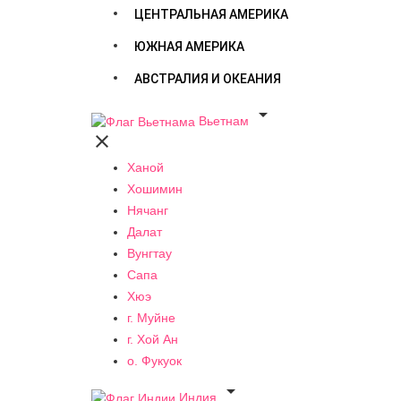
ЦЕНТРАЛЬНАЯ АМЕРИКА
ЮЖНАЯ АМЕРИКА
АВСТРАЛИЯ И ОКЕАНИЯ

Вьетнам

Ханой
Хошимин
Нячанг
Далат
Вунгтау
Сапа
Хюэ
г. Муйне
г. Хой Ан
о. Фукуок

Индия