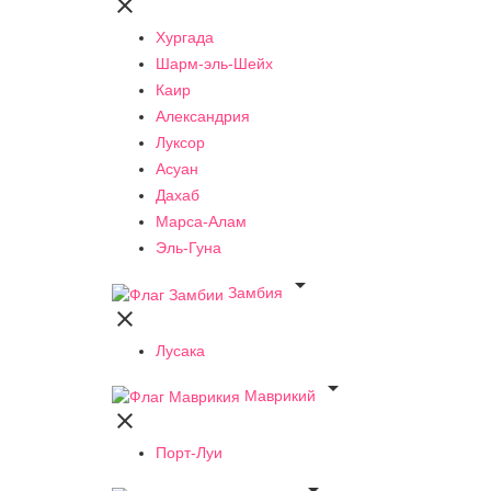

Хургада
Шарм-эль-Шейх
Каир
Александрия
Луксор
Асуан
Дахаб
Марса-Алам
Эль-Гуна

Замбия

Лусака

Маврикий

Порт-Луи
