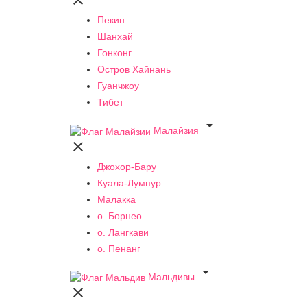

Пекин
Шанхай
Гонконг
Остров Хайнань
Гуанчжоу
Тибет

Малайзия

Джохор-Бару
Куала-Лумпур
Малакка
о. Борнео
о. Лангкави
о. Пенанг

Мальдивы
