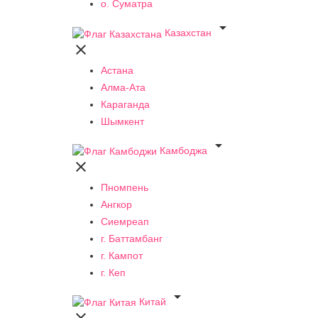
о. Суматра

Казахстан

Астана
Алма-Ата
Караганда
Шымкент

Камбоджа

Пномпень
Ангкор
Сиемреап
г. Баттамбанг
г. Кампот
г. Кеп

Китай