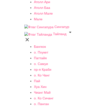
Атолл Ари
Атолл Баа
Атолл Мале
Мале
Сингапур

Тайланд

Бангкок
о. Пхукет
Паттайя
о. Самуи
пр-я Краби
о. Ко Чанг
Пай
Хуа Хин
Чианг Май
о. Ко Сичанг
о. Панган