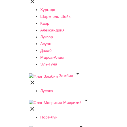

Хургада
Шарм-эль-Шейх
Каир
Александрия
Луксор
Асуан
Дахаб
Марса-Алам
Эль-Гуна

Замбия

Лусака

Маврикий

Порт-Луи
