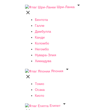

Шри-Ланка

Бентота
Галле
Дамбулла
Канди
Коломбо
Негомбо
Нувара-Элия
Хиккадува

Япония

Токио
Осака
Киото

Египет