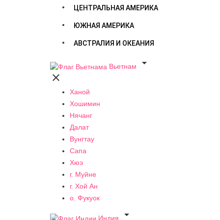
ЦЕНТРАЛЬНАЯ АМЕРИКА
ЮЖНАЯ АМЕРИКА
АВСТРАЛИЯ И ОКЕАНИЯ

Вьетнам

Ханой
Хошимин
Нячанг
Далат
Вунгтау
Сапа
Хюэ
г. Муйне
г. Хой Ан
о. Фукуок

Индия