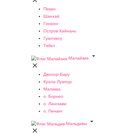

Пекин
Шанхай
Гонконг
Остров Хайнань
Гуанчжоу
Тибет

Малайзия

Джохор-Бару
Куала-Лумпур
Малакка
о. Борнео
о. Лангкави
о. Пенанг

Мальдивы
