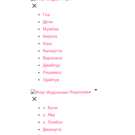

Гоа
Дели
Мумбаи
Керала
Агра
Калькутта
Варанаси
Джайпур
Ришикеш
Удайпур

Индонезия

о. Бали
о. Ява
о. Ломбок
Джакарта