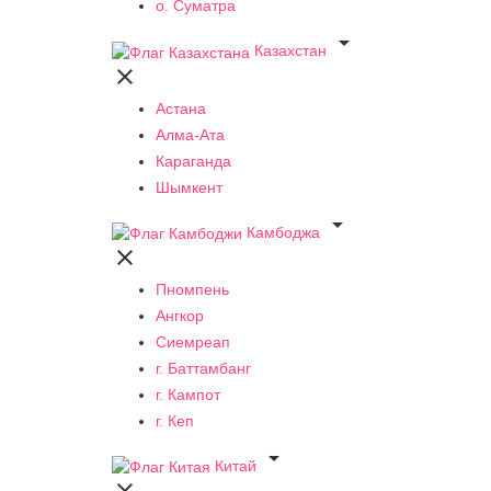
о. Суматра

Казахстан

Астана
Алма-Ата
Караганда
Шымкент

Камбоджа

Пномпень
Ангкор
Сиемреап
г. Баттамбанг
г. Кампот
г. Кеп

Китай