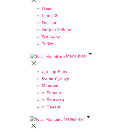

Пекин
Шанхай
Гонконг
Остров Хайнань
Гуанчжоу
Тибет

Малайзия

Джохор-Бару
Куала-Лумпур
Малакка
о. Борнео
о. Лангкави
о. Пенанг

Мальдивы
