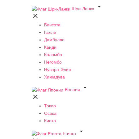

Шри-Ланка

Бентота
Галле
Дамбулла
Канди
Коломбо
Негомбо
Нувара-Элия
Хиккадува

Япония

Токио
Осака
Киото

Египет