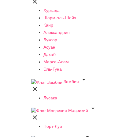

Хургада
Шарм-эль-Шейх
Каир
Александрия
Луксор
Асуан
Дахаб
Марса-Алам
Эль-Гуна

Замбия

Лусака

Маврикий

Порт-Луи
