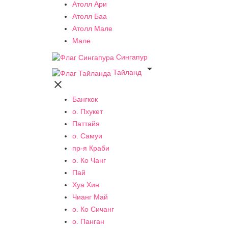
Атолл Ари
Атолл Баа
Атолл Мале
Мале
Сингапур

Тайланд

Бангкок
о. Пхукет
Паттайя
о. Самуи
пр-я Краби
о. Ко Чанг
Пай
Хуа Хин
Чианг Май
о. Ко Сичанг
о. Панган