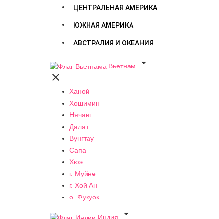
ЦЕНТРАЛЬНАЯ АМЕРИКА
ЮЖНАЯ АМЕРИКА
АВСТРАЛИЯ И ОКЕАНИЯ

Вьетнам

Ханой
Хошимин
Нячанг
Далат
Вунгтау
Сапа
Хюэ
г. Муйне
г. Хой Ан
о. Фукуок

Индия