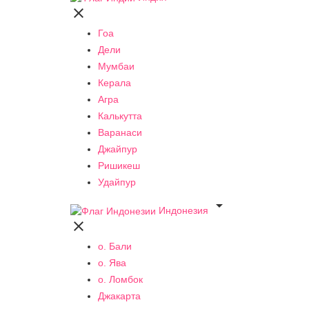

Гоа
Дели
Мумбаи
Керала
Агра
Калькутта
Варанаси
Джайпур
Ришикеш
Удайпур

Индонезия

о. Бали
о. Ява
о. Ломбок
Джакарта