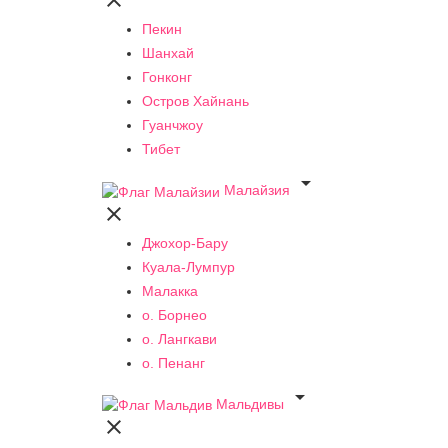

Пекин
Шанхай
Гонконг
Остров Хайнань
Гуанчжоу
Тибет

Малайзия

Джохор-Бару
Куала-Лумпур
Малакка
о. Борнео
о. Лангкави
о. Пенанг

Мальдивы
