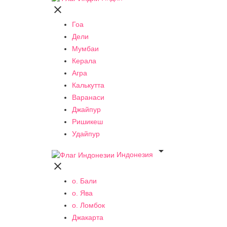

Гоа
Дели
Мумбаи
Керала
Агра
Калькутта
Варанаси
Джайпур
Ришикеш
Удайпур

Индонезия

о. Бали
о. Ява
о. Ломбок
Джакарта