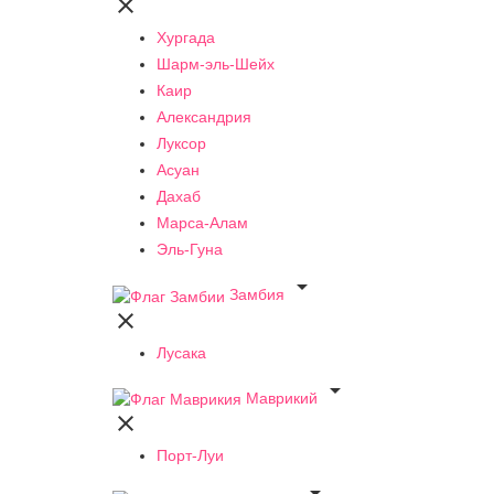

Хургада
Шарм-эль-Шейх
Каир
Александрия
Луксор
Асуан
Дахаб
Марса-Алам
Эль-Гуна

Замбия

Лусака

Маврикий

Порт-Луи
