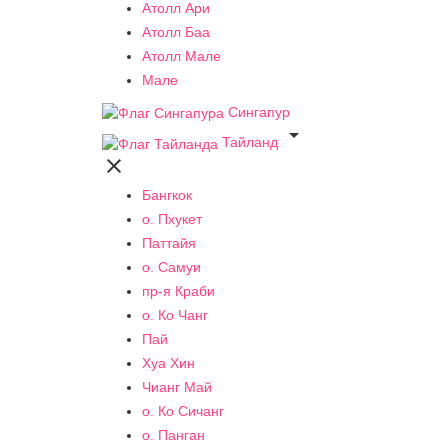
Атолл Ари
Атолл Баа
Атолл Мале
Мале
Сингапур

Тайланд

Бангкок
о. Пхукет
Паттайя
о. Самуи
пр-я Краби
о. Ко Чанг
Пай
Хуа Хин
Чианг Май
о. Ко Сичанг
о. Панган