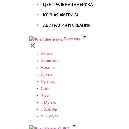
ЦЕНТРАЛЬНАЯ АМЕРИКА
ЮЖНАЯ АМЕРИКА
АВСТРАЛИЯ И ОКЕАНИЯ

Вьетнам

Ханой
Хошимин
Нячанг
Далат
Вунгтау
Сапа
Хюэ
г. Муйне
г. Хой Ан
о. Фукуок

Индия