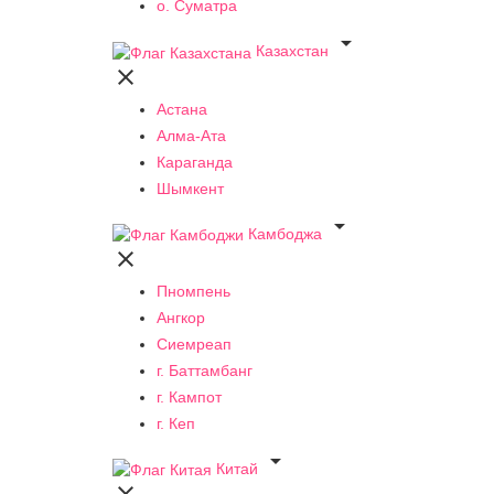
о. Суматра

Казахстан

Астана
Алма-Ата
Караганда
Шымкент

Камбоджа

Пномпень
Ангкор
Сиемреап
г. Баттамбанг
г. Кампот
г. Кеп

Китай