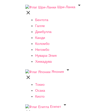

Шри-Ланка

Бентота
Галле
Дамбулла
Канди
Коломбо
Негомбо
Нувара-Элия
Хиккадува

Япония

Токио
Осака
Киото

Египет