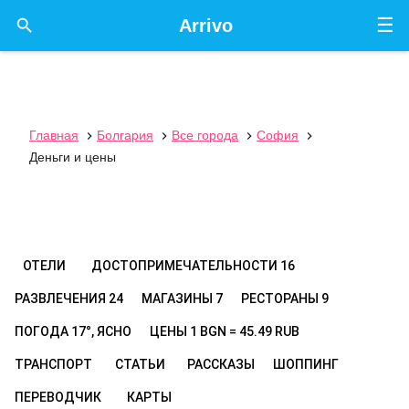
☰

Arrivo
Главная
Болгария
Все города
София




Деньги и цены
ОТЕЛИ
ДОСТОПРИМЕЧАТЕЛЬНОСТИ
16
РАЗВЛЕЧЕНИЯ
24
МАГАЗИНЫ
7
РЕСТОРАНЫ
9
ПОГОДА
17°, ЯСНО
ЦЕНЫ
1 BGN = 45.49 RUB
ТРАНСПОРТ
СТАТЬИ
РАССКАЗЫ
ШОППИНГ
ПЕРЕВОДЧИК
КАРТЫ