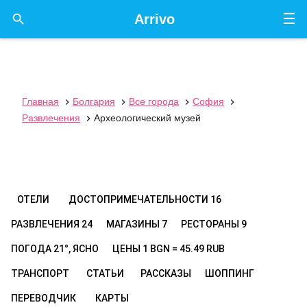
☰

Arrivo
Главная
Болгария
Все города
София




Развлечения
Археологический музей

ОТЕЛИ
ДОСТОПРИМЕЧАТЕЛЬНОСТИ
16
РАЗВЛЕЧЕНИЯ
24
МАГАЗИНЫ
7
РЕСТОРАНЫ
9
ПОГОДА
21°, ЯСНО
ЦЕНЫ
1 BGN = 45.49 RUB
ТРАНСПОРТ
СТАТЬИ
РАССКАЗЫ
ШОППИНГ
ПЕРЕВОДЧИК
КАРТЫ