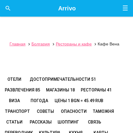
☰

Arrivo
Главная
Болгария
Рестораны и кафе
Кафе Вена



ОТЕЛИ
ДОСТОПРИМЕЧАТЕЛЬНОСТИ
51
РАЗВЛЕЧЕНИЯ
85
МАГАЗИНЫ
18
РЕСТОРАНЫ
41
ВИЗА
ПОГОДА
ЦЕНЫ
1 BGN = 45.49 RUB
ТРАНСПОРТ
СОВЕТЫ
ОПАСНОСТИ
ТАМОЖНЯ
СТАТЬИ
РАССКАЗЫ
ШОППИНГ
СВЯЗЬ
ПЕРЕВОДЧИК
КУЛЬТУРА
КУХНЯ
КАРТЫ