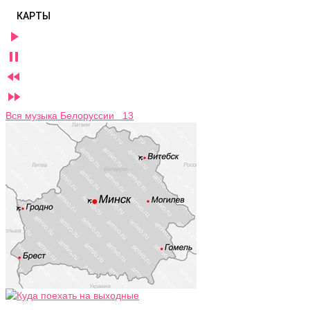
КАРТЫ




Вся музыка Белоруссии 13