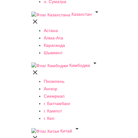
о. Суматра

Казахстан

Астана
Алма-Ата
Караганда
Шымкент

Камбоджа

Пномпень
Ангкор
Сиемреап
г. Баттамбанг
г. Кампот
г. Кеп

Китай