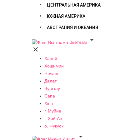
ЦЕНТРАЛЬНАЯ АМЕРИКА
ЮЖНАЯ АМЕРИКА
АВСТРАЛИЯ И ОКЕАНИЯ

Вьетнам

Ханой
Хошимин
Нячанг
Далат
Вунгтау
Сапа
Хюэ
г. Муйне
г. Хой Ан
о. Фукуок

Индия