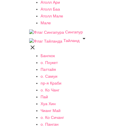
Атолл Ари
Атолл Баа
Атолл Мале
Мале
Сингапур

Тайланд

Бангкок
о. Пхукет
Паттайя
о. Самуи
пр-я Краби
о. Ко Чанг
Пай
Хуа Хин
Чианг Май
о. Ко Сичанг
о. Панган