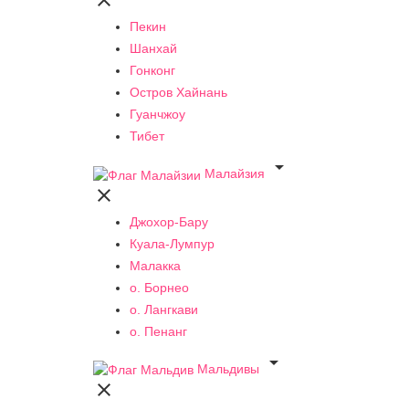

Пекин
Шанхай
Гонконг
Остров Хайнань
Гуанчжоу
Тибет

Малайзия

Джохор-Бару
Куала-Лумпур
Малакка
о. Борнео
о. Лангкави
о. Пенанг

Мальдивы
