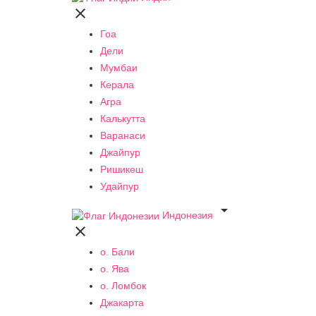

Гоа
Дели
Мумбаи
Керала
Агра
Калькутта
Варанаси
Джайпур
Ришикеш
Удайпур

Индонезия

о. Бали
о. Ява
о. Ломбок
Джакарта