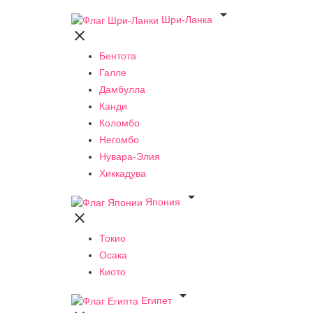

Шри-Ланка

Бентота
Галле
Дамбулла
Канди
Коломбо
Негомбо
Нувара-Элия
Хиккадува

Япония

Токио
Осака
Киото

Египет