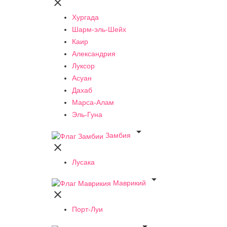

Хургада
Шарм-эль-Шейх
Каир
Александрия
Луксор
Асуан
Дахаб
Марса-Алам
Эль-Гуна

Замбия

Лусака

Маврикий

Порт-Луи
