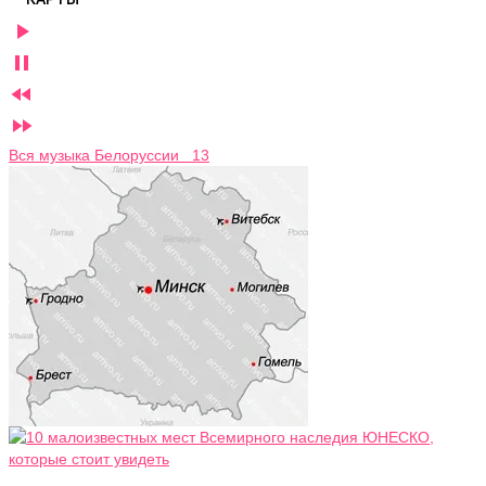




Вся музыка Белоруссии 13