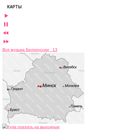
КАРТЫ




Вся музыка Белоруссии 13