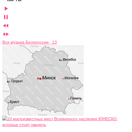




Вся музыка Белоруссии 13