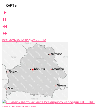
КАРТЫ




Вся музыка Белоруссии 13