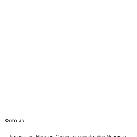
Фото
из
Белоруссия, Могилев, Северо-западный район Могилева