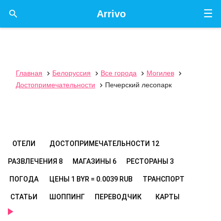
☰

Arrivo
Главная
Белоруссия
Все города
Могилев




Достопримечательности
Печерский лесопарк

ОТЕЛИ
ДОСТОПРИМЕЧАТЕЛЬНОСТИ
12
РАЗВЛЕЧЕНИЯ
8
МАГАЗИНЫ
6
РЕСТОРАНЫ
3
ПОГОДА
ЦЕНЫ
1 BYR = 0.0039 RUB
ТРАНСПОРТ
СТАТЬИ
ШОППИНГ
ПЕРЕВОДЧИК
КАРТЫ
