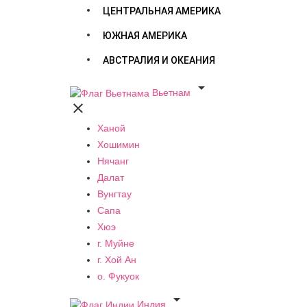
ЦЕНТРАЛЬНАЯ АМЕРИКА
ЮЖНАЯ АМЕРИКА
АВСТРАЛИЯ И ОКЕАНИЯ

Вьетнам

Ханой
Хошимин
Нячанг
Далат
Вунгтау
Сапа
Хюэ
г. Муйне
г. Хой Ан
о. Фукуок

Индия