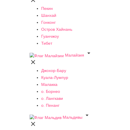

Пекин
Шанхай
Гонконг
Остров Хайнань
Гуанчжоу
Тибет

Малайзия

Джохор-Бару
Куала-Лумпур
Малакка
о. Борнео
о. Лангкави
о. Пенанг

Мальдивы
