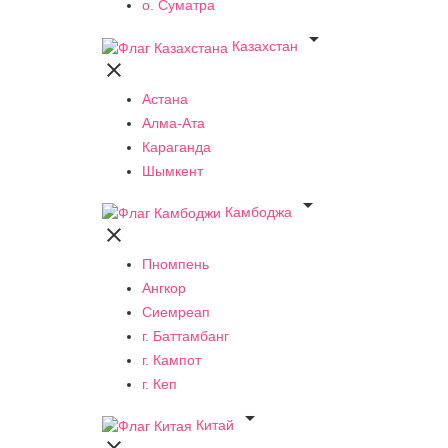
о. Суматра

Казахстан

Астана
Алма-Ата
Караганда
Шымкент

Камбоджа

Пномпень
Ангкор
Сиемреап
г. Баттамбанг
г. Кампот
г. Кеп

Китай