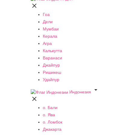

Гоа
Дели
Мумбаи
Керала
Агра
Калькутта
Варанаси
Джайпур
Ришикеш
Удайпур

Индонезия

о. Бали
о. Ява
о. Ломбок
Джакарта