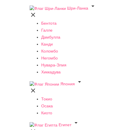

Шри-Ланка

Бентота
Галле
Дамбулла
Канди
Коломбо
Негомбо
Нувара-Элия
Хиккадува

Япония

Токио
Осака
Киото

Египет