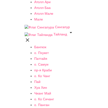
Атолл Ари
Атолл Баа
Атолл Мале
Мале
Сингапур

Тайланд

Бангкок
о. Пхукет
Паттайя
о. Самуи
пр-я Краби
о. Ко Чанг
Пай
Хуа Хин
Чианг Май
о. Ко Сичанг
о. Панган