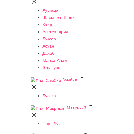

Хургада
Шарм-эль-Шейх
Каир
Александрия
Луксор
Асуан
Дахаб
Марса-Алам
Эль-Гуна

Замбия

Лусака

Маврикий

Порт-Луи
