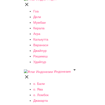

Гоа
Дели
Мумбаи
Керала
Агра
Калькутта
Варанаси
Джайпур
Ришикеш
Удайпур

Индонезия

о. Бали
о. Ява
о. Ломбок
Джакарта