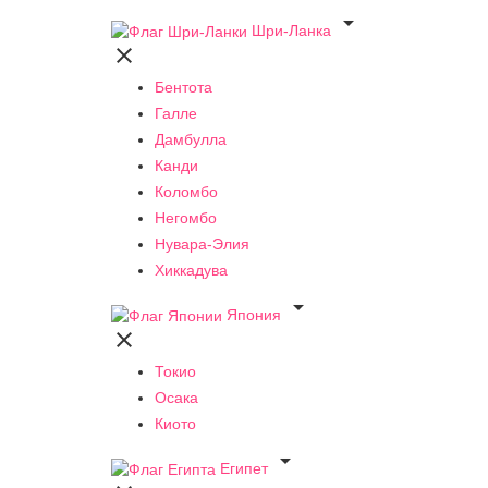

Шри-Ланка

Бентота
Галле
Дамбулла
Канди
Коломбо
Негомбо
Нувара-Элия
Хиккадува

Япония

Токио
Осака
Киото

Египет