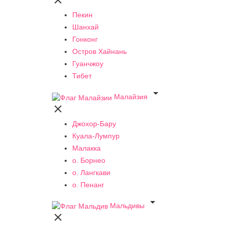

Пекин
Шанхай
Гонконг
Остров Хайнань
Гуанчжоу
Тибет

Малайзия

Джохор-Бару
Куала-Лумпур
Малакка
о. Борнео
о. Лангкави
о. Пенанг

Мальдивы
