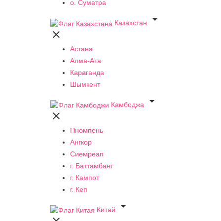
о. Суматра

Казахстан

Астана
Алма-Ата
Караганда
Шымкент

Камбоджа

Пномпень
Ангкор
Сиемреап
г. Баттамбанг
г. Кампот
г. Кеп

Китай