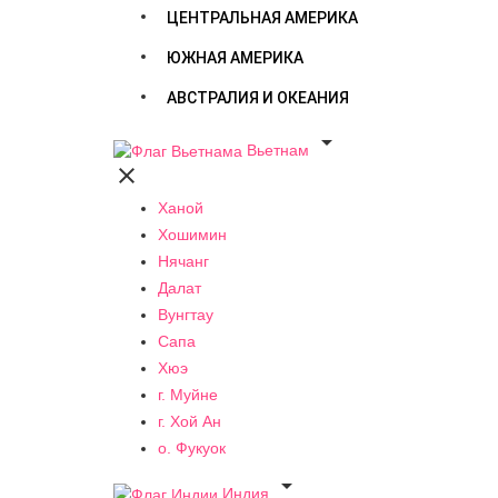
ЦЕНТРАЛЬНАЯ АМЕРИКА
ЮЖНАЯ АМЕРИКА
АВСТРАЛИЯ И ОКЕАНИЯ

Вьетнам

Ханой
Хошимин
Нячанг
Далат
Вунгтау
Сапа
Хюэ
г. Муйне
г. Хой Ан
о. Фукуок

Индия