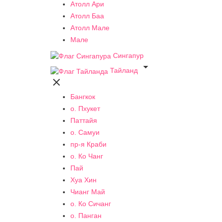
Атолл Ари
Атолл Баа
Атолл Мале
Мале
Сингапур

Тайланд

Бангкок
о. Пхукет
Паттайя
о. Самуи
пр-я Краби
о. Ко Чанг
Пай
Хуа Хин
Чианг Май
о. Ко Сичанг
о. Панган