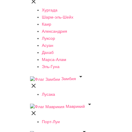

Хургада
Шарм-эль-Шейх
Каир
Александрия
Луксор
Асуан
Дахаб
Марса-Алам
Эль-Гуна

Замбия

Лусака

Маврикий

Порт-Луи
