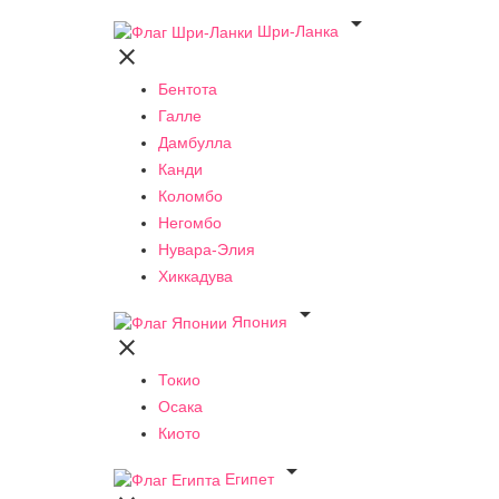

Шри-Ланка

Бентота
Галле
Дамбулла
Канди
Коломбо
Негомбо
Нувара-Элия
Хиккадува

Япония

Токио
Осака
Киото

Египет