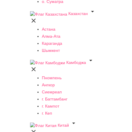
о. Суматра

Казахстан

Астана
Алма-Ата
Караганда
Шымкент

Камбоджа

Пномпень
Ангкор
Сиемреап
г. Баттамбанг
г. Кампот
г. Кеп

Китай