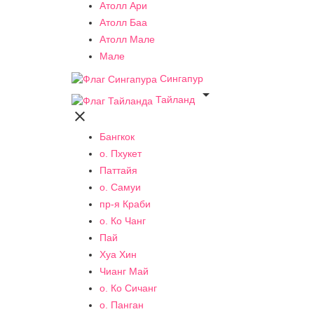
Атолл Ари
Атолл Баа
Атолл Мале
Мале
Сингапур

Тайланд

Бангкок
о. Пхукет
Паттайя
о. Самуи
пр-я Краби
о. Ко Чанг
Пай
Хуа Хин
Чианг Май
о. Ко Сичанг
о. Панган