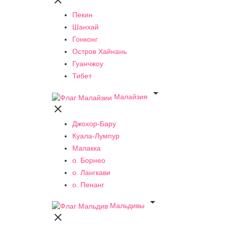

Пекин
Шанхай
Гонконг
Остров Хайнань
Гуанчжоу
Тибет

Малайзия

Джохор-Бару
Куала-Лумпур
Малакка
о. Борнео
о. Лангкави
о. Пенанг

Мальдивы
