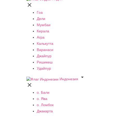

Гоа
Дели
Мумбаи
Керала
Агра
Калькутта
Варанаси
Джайпур
Ришикеш
Удайпур

Индонезия

о. Бали
о. Ява
о. Ломбок
Джакарта