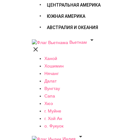
ЦЕНТРАЛЬНАЯ АМЕРИКА
ЮЖНАЯ АМЕРИКА
АВСТРАЛИЯ И ОКЕАНИЯ

Вьетнам

Ханой
Хошимин
Нячанг
Далат
Вунгтау
Сапа
Хюэ
г. Муйне
г. Хой Ан
о. Фукуок

Индия