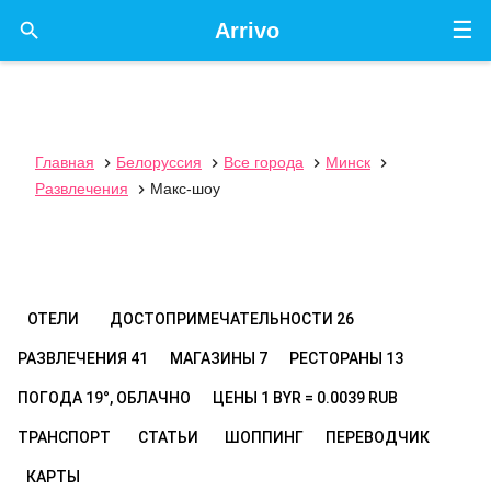
☰

Arrivo
Главная
Белоруссия
Все города
Минск




Развлечения
Макс-шоу

ОТЕЛИ
ДОСТОПРИМЕЧАТЕЛЬНОСТИ
26
РАЗВЛЕЧЕНИЯ
41
МАГАЗИНЫ
7
РЕСТОРАНЫ
13
ПОГОДА
19°, ОБЛАЧНО
ЦЕНЫ
1 BYR = 0.0039 RUB
ТРАНСПОРТ
СТАТЬИ
ШОППИНГ
ПЕРЕВОДЧИК
КАРТЫ