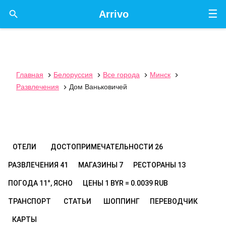
☰

Arrivo
Главная
Белоруссия
Все города
Минск




Развлечения
Дом Ваньковичей

ОТЕЛИ
ДОСТОПРИМЕЧАТЕЛЬНОСТИ
26
РАЗВЛЕЧЕНИЯ
41
МАГАЗИНЫ
7
РЕСТОРАНЫ
13
ПОГОДА
11°, ЯСНО
ЦЕНЫ
1 BYR = 0.0039 RUB
ТРАНСПОРТ
СТАТЬИ
ШОППИНГ
ПЕРЕВОДЧИК
КАРТЫ