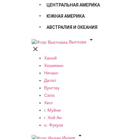
ЦЕНТРАЛЬНАЯ АМЕРИКА
ЮЖНАЯ АМЕРИКА
АВСТРАЛИЯ И ОКЕАНИЯ

Вьетнам

Ханой
Хошимин
Нячанг
Далат
Вунгтау
Сапа
Хюэ
г. Муйне
г. Хой Ан
о. Фукуок

Индия