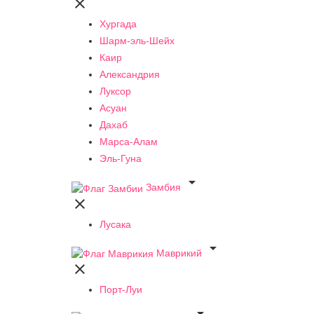

Хургада
Шарм-эль-Шейх
Каир
Александрия
Луксор
Асуан
Дахаб
Марса-Алам
Эль-Гуна

Замбия

Лусака

Маврикий

Порт-Луи
