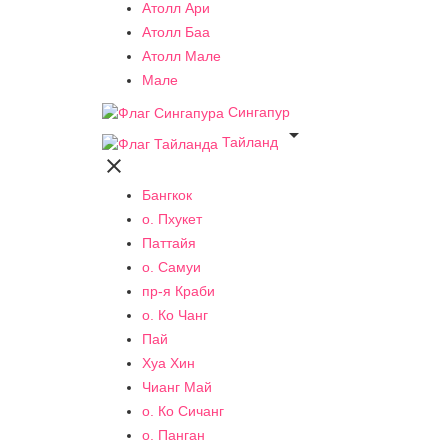
Атолл Ари
Атолл Баа
Атолл Мале
Мале
Сингапур

Тайланд

Бангкок
о. Пхукет
Паттайя
о. Самуи
пр-я Краби
о. Ко Чанг
Пай
Хуа Хин
Чианг Май
о. Ко Сичанг
о. Панган