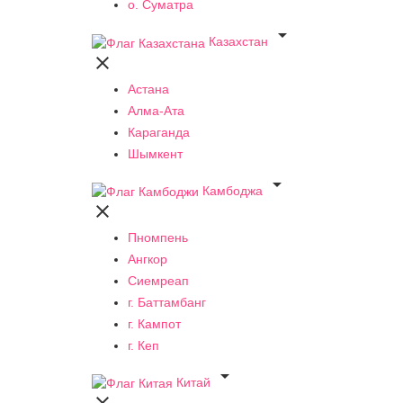
о. Суматра

Казахстан

Астана
Алма-Ата
Караганда
Шымкент

Камбоджа

Пномпень
Ангкор
Сиемреап
г. Баттамбанг
г. Кампот
г. Кеп

Китай