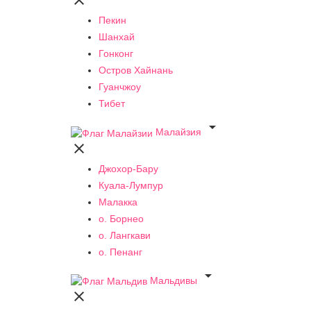

Пекин
Шанхай
Гонконг
Остров Хайнань
Гуанчжоу
Тибет

Малайзия

Джохор-Бару
Куала-Лумпур
Малакка
о. Борнео
о. Лангкави
о. Пенанг

Мальдивы
