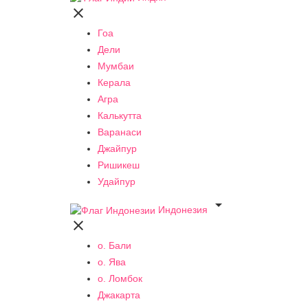

Гоа
Дели
Мумбаи
Керала
Агра
Калькутта
Варанаси
Джайпур
Ришикеш
Удайпур

Индонезия

о. Бали
о. Ява
о. Ломбок
Джакарта