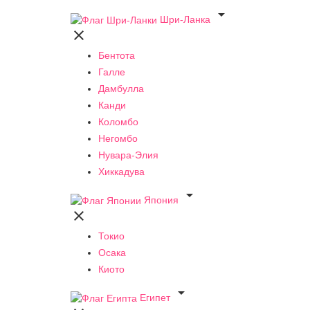

Шри-Ланка

Бентота
Галле
Дамбулла
Канди
Коломбо
Негомбо
Нувара-Элия
Хиккадува

Япония

Токио
Осака
Киото

Египет