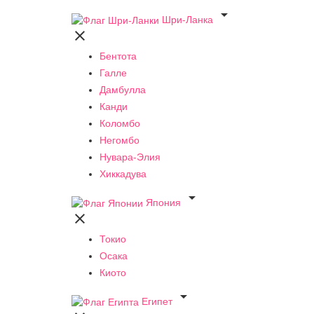

Шри-Ланка

Бентота
Галле
Дамбулла
Канди
Коломбо
Негомбо
Нувара-Элия
Хиккадува

Япония

Токио
Осака
Киото

Египет