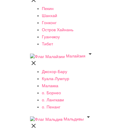

Пекин
Шанхай
Гонконг
Остров Хайнань
Гуанчжоу
Тибет

Малайзия

Джохор-Бару
Куала-Лумпур
Малакка
о. Борнео
о. Лангкави
о. Пенанг

Мальдивы
