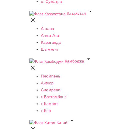
о. Суматра

Казахстан

Астана
Алма-Ата
Караганда
Шымкент

Камбоджа

Пномпень
Ангкор
Сиемреап
г. Баттамбанг
г. Кампот
г. Кеп

Китай