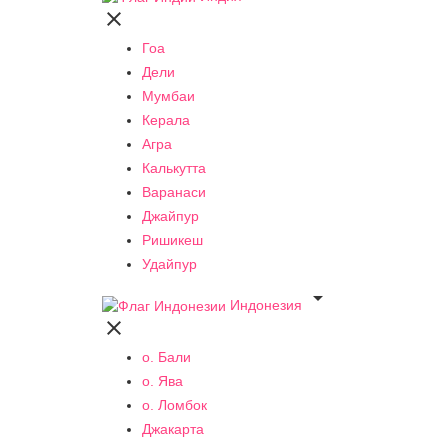

Гоа
Дели
Мумбаи
Керала
Агра
Калькутта
Варанаси
Джайпур
Ришикеш
Удайпур

Индонезия

о. Бали
о. Ява
о. Ломбок
Джакарта