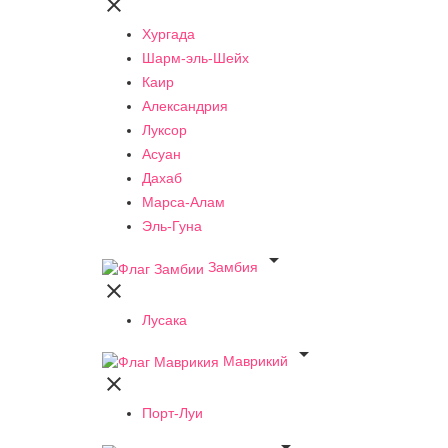

Хургада
Шарм-эль-Шейх
Каир
Александрия
Луксор
Асуан
Дахаб
Марса-Алам
Эль-Гуна

Замбия

Лусака

Маврикий

Порт-Луи
