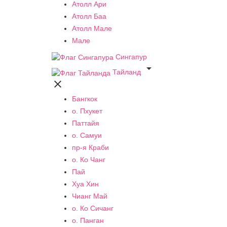
Атолл Ари
Атолл Баа
Атолл Мале
Мале
Сингапур

Тайланд

Бангкок
о. Пхукет
Паттайя
о. Самуи
пр-я Краби
о. Ко Чанг
Пай
Хуа Хин
Чианг Май
о. Ко Сичанг
о. Панган