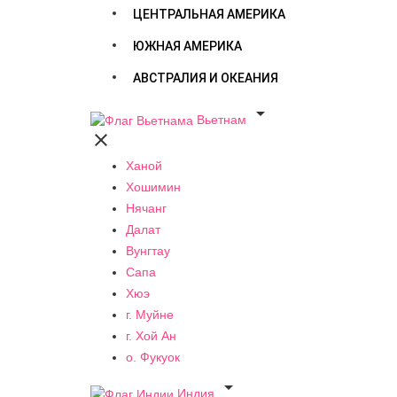
ЦЕНТРАЛЬНАЯ АМЕРИКА
ЮЖНАЯ АМЕРИКА
АВСТРАЛИЯ И ОКЕАНИЯ

Вьетнам

Ханой
Хошимин
Нячанг
Далат
Вунгтау
Сапа
Хюэ
г. Муйне
г. Хой Ан
о. Фукуок

Индия