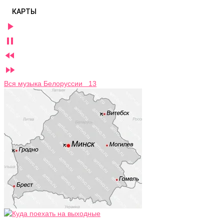
КАРТЫ




Вся музыка Белоруссии 13