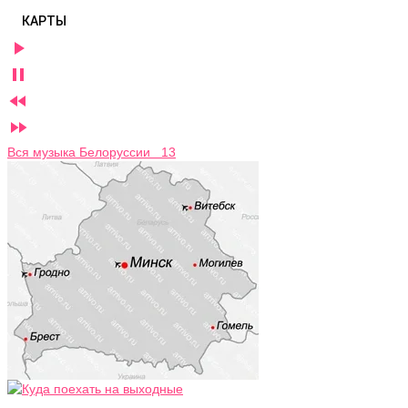
КАРТЫ




Вся музыка Белоруссии 13