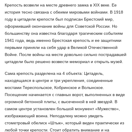
Крепость возвели на месте древнего замка в XIX веке. Ее
история тесно связана с обеими мировыми войнами. В 1918
году в цитадели крепости был подписан Брестский мир,
оформивший окончание войны для Советской России. Но
большинству она известна благодаря трагическим событиям
1941 года, ведь именно Брестская крепость и ее защитники
первыми приняли на себя удар в Великой Отечественной
Войне. После войны на месте довольно сильно пострадавшей
цитадели было решено возвести мемориал и открыть музей.
Сама крепость разделена на 4 объекта: Цитадель,
находящаяся в центре и три укрепления, соединенные
мостами Тереспольское, Кобринское и Волынское.
Посещение начинается с главных ворот, выполненных в виде
огромной бетонной плиты, с высеченной в ней звездой. В
самом центре установлен большой монумент «Мужество»,
изображающий воина. Неподалеку можно увидеть
стометровый обелиск «Штык», который виден практически из
любой точки крепости. Стоит обратить внимание и на