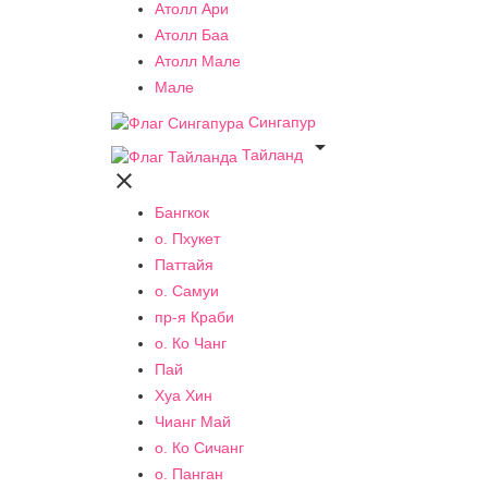
Атолл Ари
Атолл Баа
Атолл Мале
Мале
Сингапур

Тайланд

Бангкок
о. Пхукет
Паттайя
о. Самуи
пр-я Краби
о. Ко Чанг
Пай
Хуа Хин
Чианг Май
о. Ко Сичанг
о. Панган