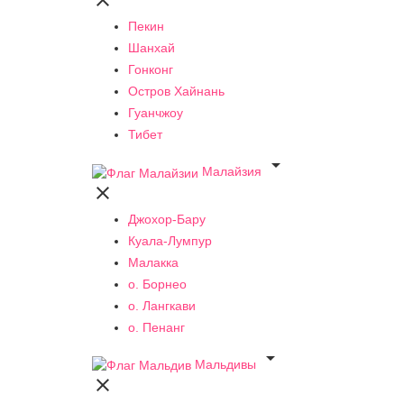

Пекин
Шанхай
Гонконг
Остров Хайнань
Гуанчжоу
Тибет

Малайзия

Джохор-Бару
Куала-Лумпур
Малакка
о. Борнео
о. Лангкави
о. Пенанг

Мальдивы
