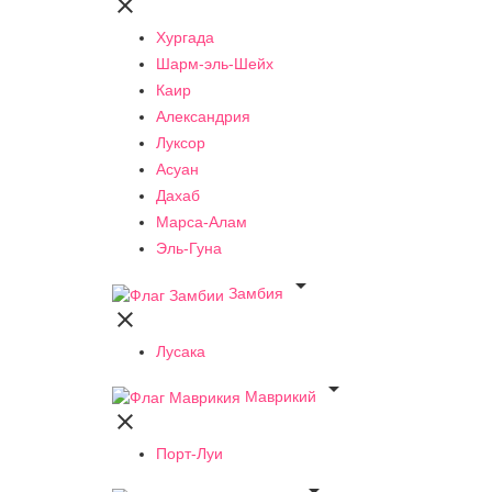

Хургада
Шарм-эль-Шейх
Каир
Александрия
Луксор
Асуан
Дахаб
Марса-Алам
Эль-Гуна

Замбия

Лусака

Маврикий

Порт-Луи
