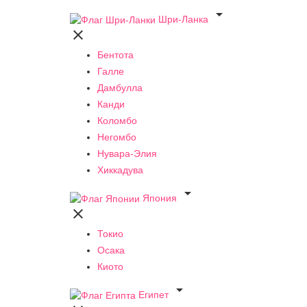

Шри-Ланка

Бентота
Галле
Дамбулла
Канди
Коломбо
Негомбо
Нувара-Элия
Хиккадува

Япония

Токио
Осака
Киото

Египет