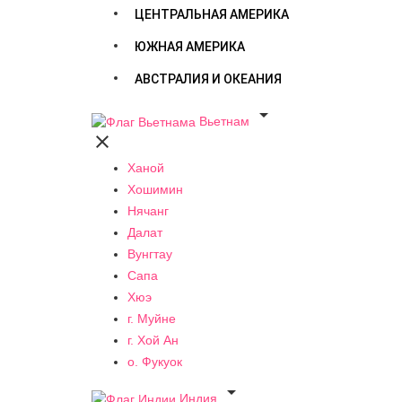
ЦЕНТРАЛЬНАЯ АМЕРИКА
ЮЖНАЯ АМЕРИКА
АВСТРАЛИЯ И ОКЕАНИЯ

Вьетнам

Ханой
Хошимин
Нячанг
Далат
Вунгтау
Сапа
Хюэ
г. Муйне
г. Хой Ан
о. Фукуок

Индия