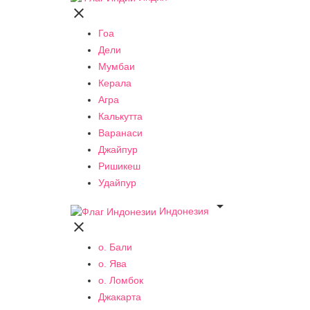

Гоа
Дели
Мумбаи
Керала
Агра
Калькутта
Варанаси
Джайпур
Ришикеш
Удайпур

Индонезия

о. Бали
о. Ява
о. Ломбок
Джакарта