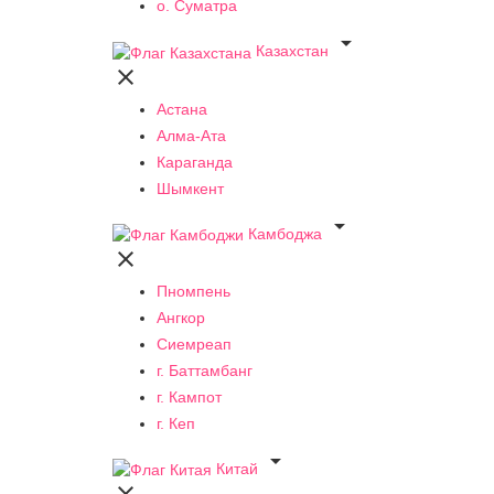
о. Суматра

Казахстан

Астана
Алма-Ата
Караганда
Шымкент

Камбоджа

Пномпень
Ангкор
Сиемреап
г. Баттамбанг
г. Кампот
г. Кеп

Китай