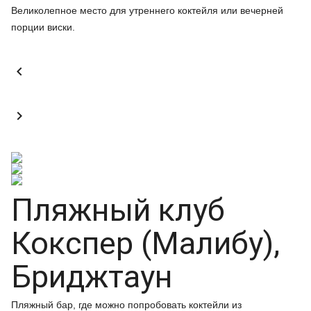
Великолепное место для утреннего коктейля или вечерней
порции виски.


Пляжный клуб
Кокспер (Малибу),
Бриджтаун
Пляжный бар, где можно попробовать коктейли из