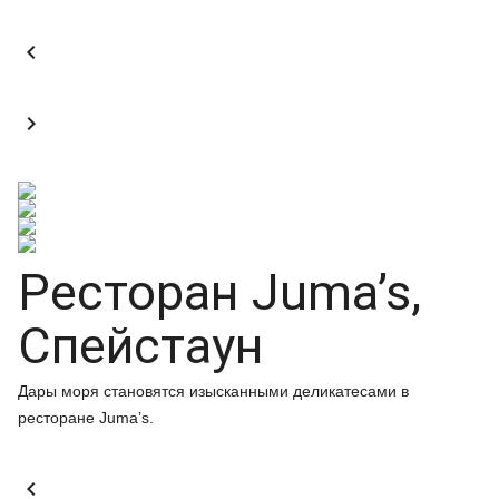


Ресторан Juma’s,
Спейстаун
Дары моря становятся изысканными деликатесами в
ресторане Juma’s.
