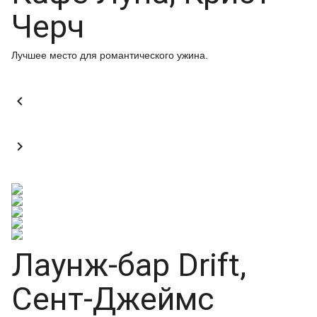
Черч
Лучшее место для романтического ужина.


Лаунж-бар Drift,
Сент-Джеймс