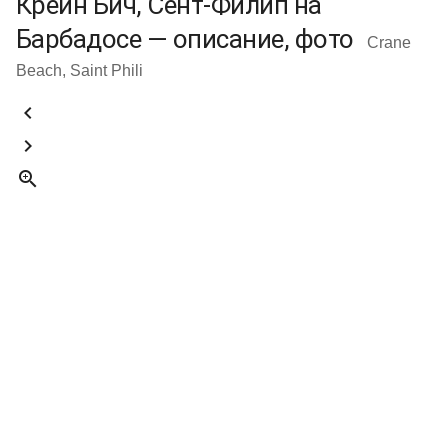
Крейн Бич, Сент-Филип на
Барбадосе — описание, фото
Crane
Beach, Saint Phili


