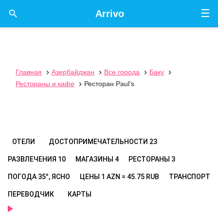
☰

Arrivo
Главная
Азербайджан
Все города
Баку




Рестораны и кафе
Ресторан Paul's

ОТЕЛИ
ДОСТОПРИМЕЧАТЕЛЬНОСТИ
23
РАЗВЛЕЧЕНИЯ
10
МАГАЗИНЫ
4
РЕСТОРАНЫ
3
ПОГОДА
35°, ЯСНО
ЦЕНЫ
1 AZN = 45.75 RUB
ТРАНСПОРТ
ПЕРЕВОДЧИК
КАРТЫ
