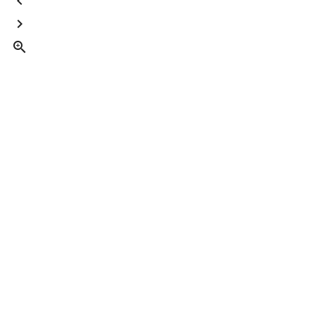


