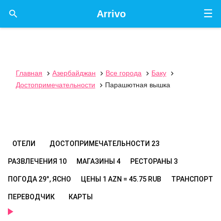
☰

Arrivo
Главная
Азербайджан
Все города
Баку




Достопримечательности
Парашютная вышка

ОТЕЛИ
ДОСТОПРИМЕЧАТЕЛЬНОСТИ
23
РАЗВЛЕЧЕНИЯ
10
МАГАЗИНЫ
4
РЕСТОРАНЫ
3
ПОГОДА
29°, ЯСНО
ЦЕНЫ
1 AZN = 45.75 RUB
ТРАНСПОРТ
ПЕРЕВОДЧИК
КАРТЫ
