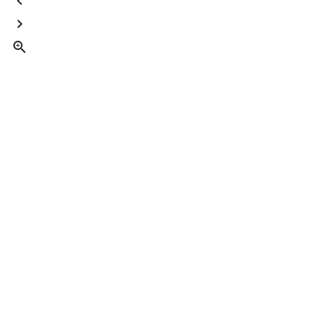


