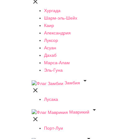

Хургада
Шарм-эль-Шейх
Каир
Александрия
Луксор
Асуан
Дахаб
Марса-Алам
Эль-Гуна

Замбия

Лусака

Маврикий

Порт-Луи
