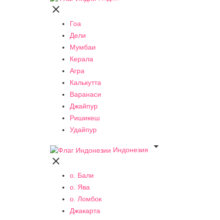

Гоа
Дели
Мумбаи
Керала
Агра
Калькутта
Варанаси
Джайпур
Ришикеш
Удайпур

Индонезия

о. Бали
о. Ява
о. Ломбок
Джакарта