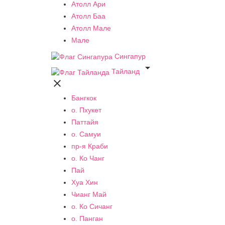
Атолл Ари
Атолл Баа
Атолл Мале
Мале
Сингапур

Тайланд

Бангкок
о. Пхукет
Паттайя
о. Самуи
пр-я Краби
о. Ко Чанг
Пай
Хуа Хин
Чианг Май
о. Ко Сичанг
о. Панган