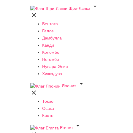

Шри-Ланка

Бентота
Галле
Дамбулла
Канди
Коломбо
Негомбо
Нувара-Элия
Хиккадува

Япония

Токио
Осака
Киото

Египет