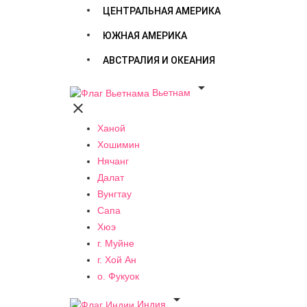
ЦЕНТРАЛЬНАЯ АМЕРИКА
ЮЖНАЯ АМЕРИКА
АВСТРАЛИЯ И ОКЕАНИЯ

Вьетнам

Ханой
Хошимин
Нячанг
Далат
Вунгтау
Сапа
Хюэ
г. Муйне
г. Хой Ан
о. Фукуок

Индия