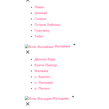

Пекин
Шанхай
Гонконг
Остров Хайнань
Гуанчжоу
Тибет

Малайзия

Джохор-Бару
Куала-Лумпур
Малакка
о. Борнео
о. Лангкави
о. Пенанг

Мальдивы
