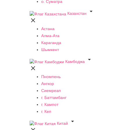
о. Суматра

Казахстан

Астана
Алма-Ата
Караганда
Шымкент

Камбоджа

Пномпень
Ангкор
Сиемреап
г. Баттамбанг
г. Кампот
г. Кеп

Китай