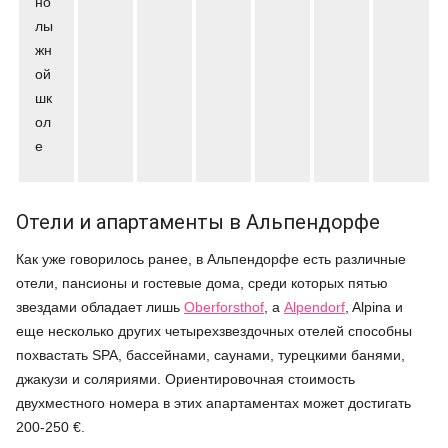
но
лы
жн
ой
шк
ол
е
Отели и апартаменты в Альпендорфе
Как уже говорилось ранее, в Альпендорфе есть различные
отели, пансионы и гостевые дома, среди которых пятью
звездами обладает лишь
Oberforsthof
, а
Alpendorf
, Alpina и
еще несколько других четырехзвездочных отелей способны
похвастать SPA, бассейнами, саунами, турецкими банями,
джакузи и соляриями. Ориентировочная стоимость
двухместного номера в этих апартаментах может достигать
200-250 €.