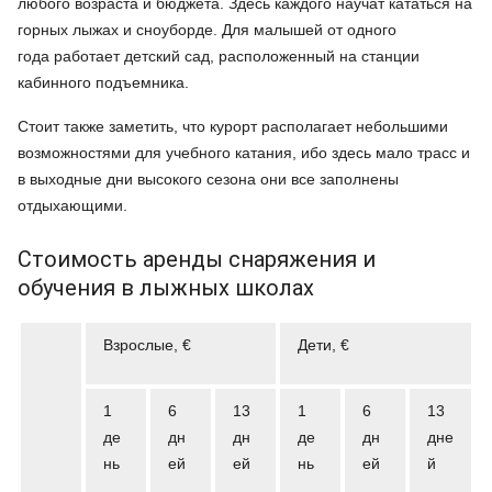
любого возраста и бюджета. Здесь каждого научат кататься на
горных лыжах и сноуборде. Для малышей от одного
года работает детский сад, расположенный на станции
кабинного подъемника.
Стоит также заметить, что курорт располагает небольшими
возможностями для учебного катания, ибо здесь мало трасс и
в выходные дни высокого сезона они все заполнены
отдыхающими.
Стоимость аренды снаряжения и
обучения в лыжных школах
Взрослые, €
Дети, €
1
6
13
1
6
13
де
дн
дн
де
дн
дне
нь
ей
ей
нь
ей
й