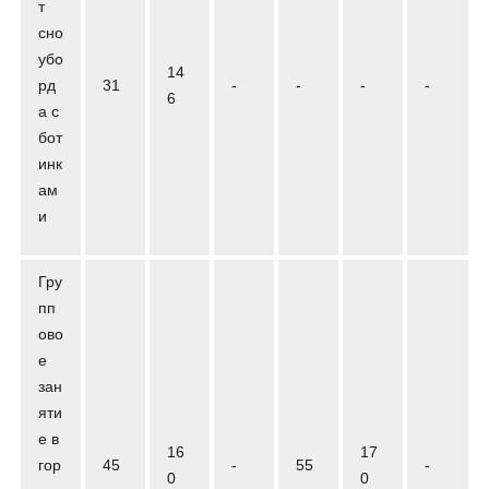
т
сно
убо
14
рд
31
-
-
-
-
6
а с
бот
инк
ам
и
Гру
пп
ово
е
зан
яти
е в
16
17
гор
45
-
55
-
0
0