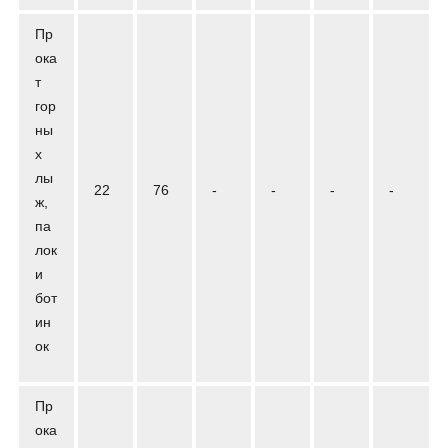
Пр
ока
т
гор
ны
х
лы
22
76
-
-
-
-
ж,
па
лок
и
бот
ин
ок
Пр
ока