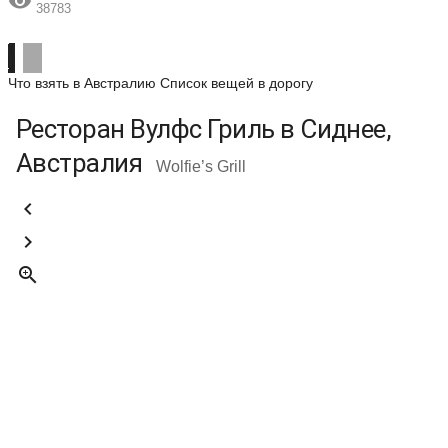

38783
Что взять в Австралию
Список вещей в дорогу
Ресторан Вулфс Гриль в Сиднее,
Австралия
Wolfie’s Grill


