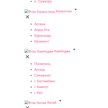
о. Суматра

Казахстан

Астана
Алма-Ата
Караганда
Шымкент

Камбоджа

Пномпень
Ангкор
Сиемреап
г. Баттамбанг
г. Кампот
г. Кеп

Китай