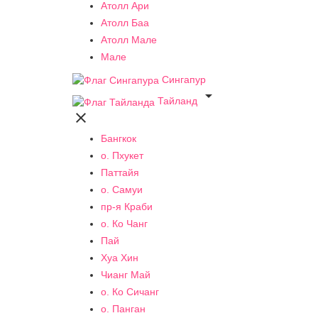
Атолл Ари
Атолл Баа
Атолл Мале
Мале
Сингапур

Тайланд

Бангкок
о. Пхукет
Паттайя
о. Самуи
пр-я Краби
о. Ко Чанг
Пай
Хуа Хин
Чианг Май
о. Ко Сичанг
о. Панган