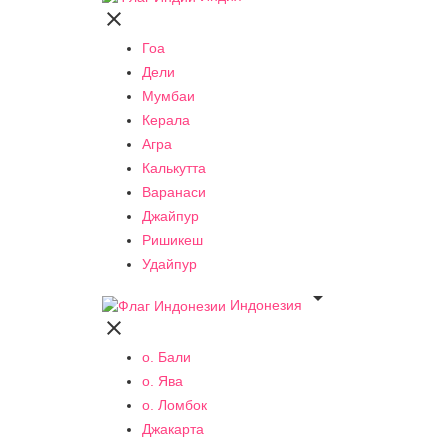

Гоа
Дели
Мумбаи
Керала
Агра
Калькутта
Варанаси
Джайпур
Ришикеш
Удайпур

Индонезия

о. Бали
о. Ява
о. Ломбок
Джакарта