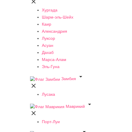

Хургада
Шарм-эль-Шейх
Каир
Александрия
Луксор
Асуан
Дахаб
Марса-Алам
Эль-Гуна

Замбия

Лусака

Маврикий

Порт-Луи
