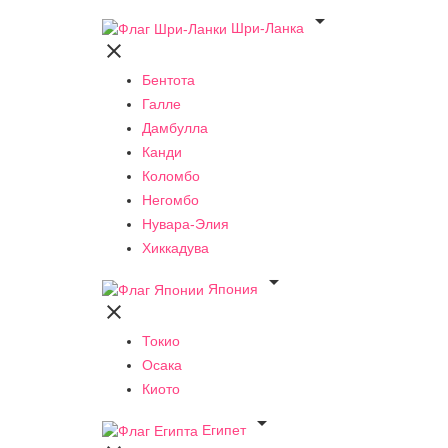

Шри-Ланка

Бентота
Галле
Дамбулла
Канди
Коломбо
Негомбо
Нувара-Элия
Хиккадува

Япония

Токио
Осака
Киото

Египет