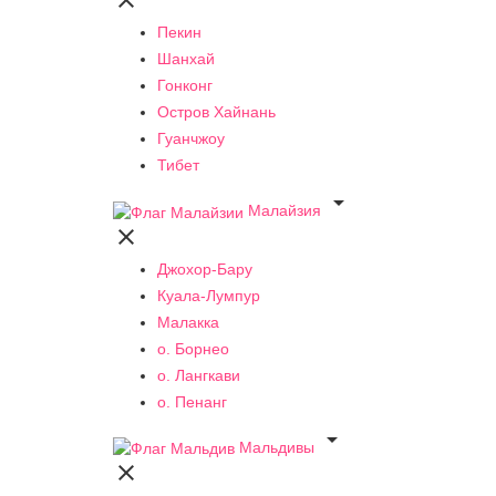

Пекин
Шанхай
Гонконг
Остров Хайнань
Гуанчжоу
Тибет

Малайзия

Джохор-Бару
Куала-Лумпур
Малакка
о. Борнео
о. Лангкави
о. Пенанг

Мальдивы
