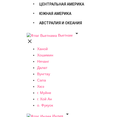
ЦЕНТРАЛЬНАЯ АМЕРИКА
ЮЖНАЯ АМЕРИКА
АВСТРАЛИЯ И ОКЕАНИЯ

Вьетнам

Ханой
Хошимин
Нячанг
Далат
Вунгтау
Сапа
Хюэ
г. Муйне
г. Хой Ан
о. Фукуок

Индия