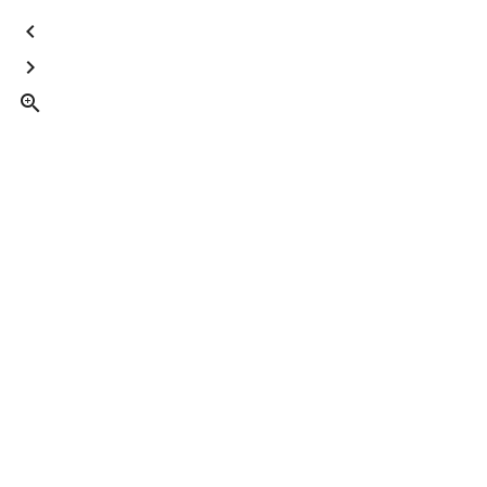


