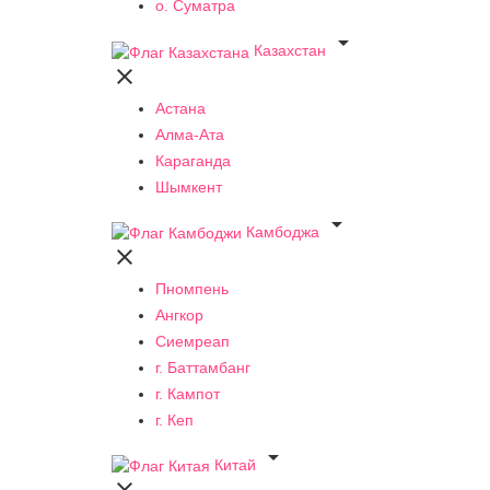
о. Суматра

Казахстан

Астана
Алма-Ата
Караганда
Шымкент

Камбоджа

Пномпень
Ангкор
Сиемреап
г. Баттамбанг
г. Кампот
г. Кеп

Китай