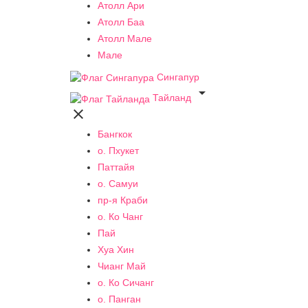
Атолл Ари
Атолл Баа
Атолл Мале
Мале
Сингапур

Тайланд

Бангкок
о. Пхукет
Паттайя
о. Самуи
пр-я Краби
о. Ко Чанг
Пай
Хуа Хин
Чианг Май
о. Ко Сичанг
о. Панган