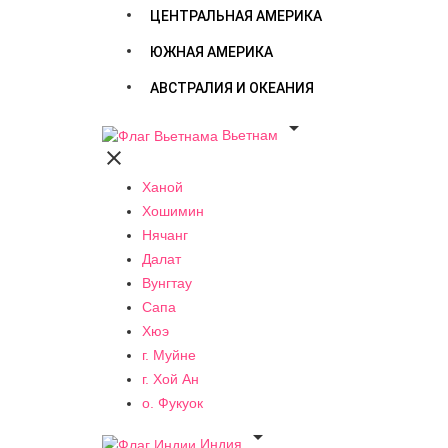
ЦЕНТРАЛЬНАЯ АМЕРИКА
ЮЖНАЯ АМЕРИКА
АВСТРАЛИЯ И ОКЕАНИЯ

Вьетнам

Ханой
Хошимин
Нячанг
Далат
Вунгтау
Сапа
Хюэ
г. Муйне
г. Хой Ан
о. Фукуок

Индия