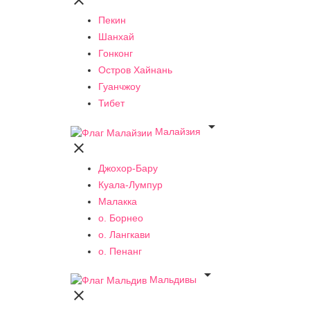

Пекин
Шанхай
Гонконг
Остров Хайнань
Гуанчжоу
Тибет

Малайзия

Джохор-Бару
Куала-Лумпур
Малакка
о. Борнео
о. Лангкави
о. Пенанг

Мальдивы
