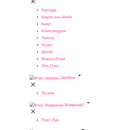

Хургада
Шарм-эль-Шейх
Каир
Александрия
Луксор
Асуан
Дахаб
Марса-Алам
Эль-Гуна

Замбия

Лусака

Маврикий

Порт-Луи
