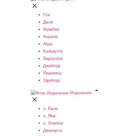

Гоа
Дели
Мумбаи
Керала
Агра
Калькутта
Варанаси
Джайпур
Ришикеш
Удайпур

Индонезия

о. Бали
о. Ява
о. Ломбок
Джакарта