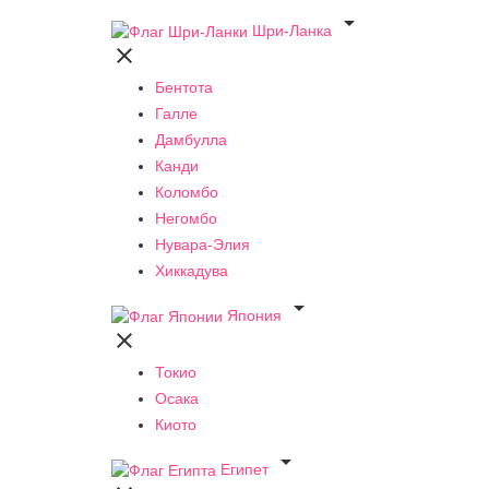

Шри-Ланка

Бентота
Галле
Дамбулла
Канди
Коломбо
Негомбо
Нувара-Элия
Хиккадува

Япония

Токио
Осака
Киото

Египет