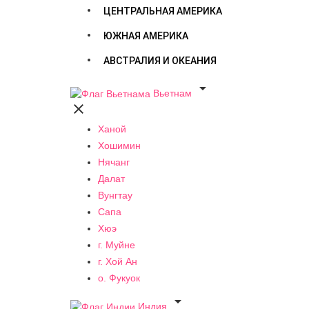
ЦЕНТРАЛЬНАЯ АМЕРИКА
ЮЖНАЯ АМЕРИКА
АВСТРАЛИЯ И ОКЕАНИЯ

Вьетнам

Ханой
Хошимин
Нячанг
Далат
Вунгтау
Сапа
Хюэ
г. Муйне
г. Хой Ан
о. Фукуок

Индия