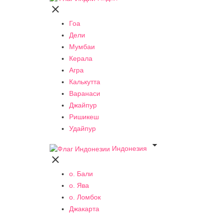

Гоа
Дели
Мумбаи
Керала
Агра
Калькутта
Варанаси
Джайпур
Ришикеш
Удайпур

Индонезия

о. Бали
о. Ява
о. Ломбок
Джакарта