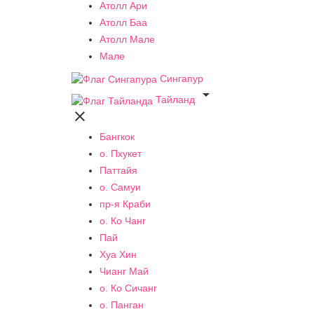
Атолл Ари
Атолл Баа
Атолл Мале
Мале
Сингапур

Тайланд

Бангкок
о. Пхукет
Паттайя
о. Самуи
пр-я Краби
о. Ко Чанг
Пай
Хуа Хин
Чианг Май
о. Ко Сичанг
о. Панган