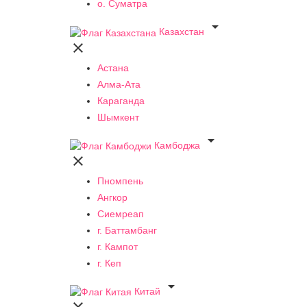
о. Суматра

Казахстан

Астана
Алма-Ата
Караганда
Шымкент

Камбоджа

Пномпень
Ангкор
Сиемреап
г. Баттамбанг
г. Кампот
г. Кеп

Китай