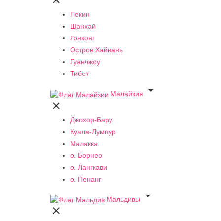

Пекин
Шанхай
Гонконг
Остров Хайнань
Гуанчжоу
Тибет

Малайзия

Джохор-Бару
Куала-Лумпур
Малакка
о. Борнео
о. Лангкави
о. Пенанг

Мальдивы
