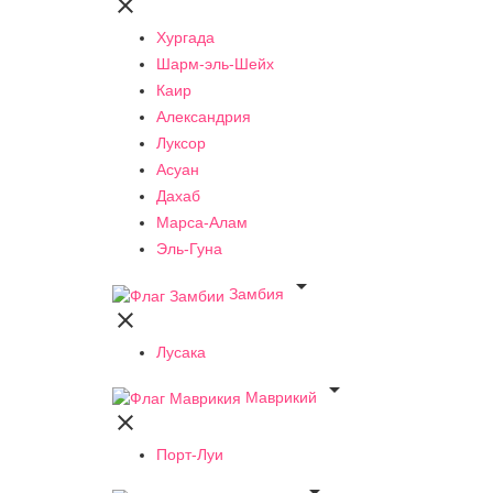

Хургада
Шарм-эль-Шейх
Каир
Александрия
Луксор
Асуан
Дахаб
Марса-Алам
Эль-Гуна

Замбия

Лусака

Маврикий

Порт-Луи
