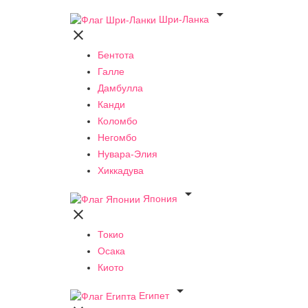

Шри-Ланка

Бентота
Галле
Дамбулла
Канди
Коломбо
Негомбо
Нувара-Элия
Хиккадува

Япония

Токио
Осака
Киото

Египет