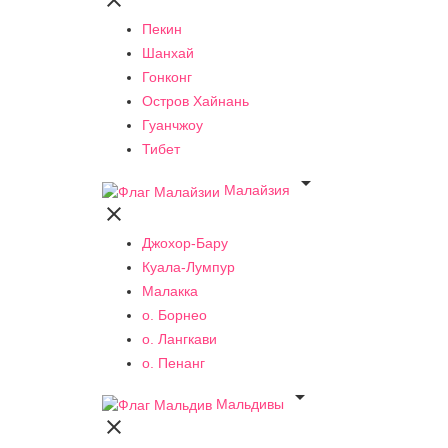

Пекин
Шанхай
Гонконг
Остров Хайнань
Гуанчжоу
Тибет

Малайзия

Джохор-Бару
Куала-Лумпур
Малакка
о. Борнео
о. Лангкави
о. Пенанг

Мальдивы
