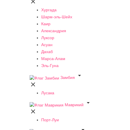

Хургада
Шарм-эль-Шейх
Каир
Александрия
Луксор
Асуан
Дахаб
Марса-Алам
Эль-Гуна

Замбия

Лусака

Маврикий

Порт-Луи
