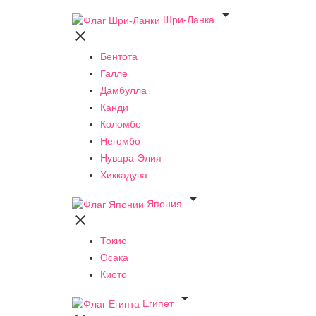

Шри-Ланка

Бентота
Галле
Дамбулла
Канди
Коломбо
Негомбо
Нувара-Элия
Хиккадува

Япония

Токио
Осака
Киото

Египет