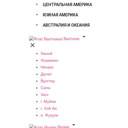
ЦЕНТРАЛЬНАЯ АМЕРИКА
ЮЖНАЯ АМЕРИКА
АВСТРАЛИЯ И ОКЕАНИЯ

Вьетнам

Ханой
Хошимин
Нячанг
Далат
Вунгтау
Сапа
Хюэ
г. Муйне
г. Хой Ан
о. Фукуок

Индия