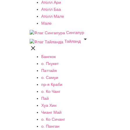
Атолл Ари
Атолл Баа
Атолл Мале
Мале
Сингапур

Тайланд

Бангкок
о. Пхукет
Паттайя
о. Самуи
пр-я Краби
о. Ко Чанг
Пай
Хуа Хин
Чианг Май
о. Ко Сичанг
о. Панган