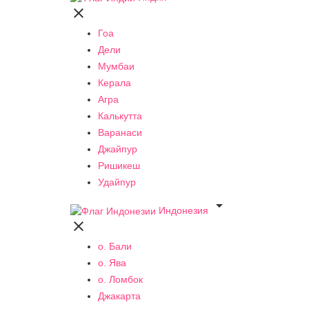

Гоа
Дели
Мумбаи
Керала
Агра
Калькутта
Варанаси
Джайпур
Ришикеш
Удайпур

Индонезия

о. Бали
о. Ява
о. Ломбок
Джакарта