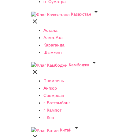
о. Суматра

Казахстан

Астана
Алма-Ата
Караганда
Шымкент

Камбоджа

Пномпень
Ангкор
Сиемреап
г. Баттамбанг
г. Кампот
г. Кеп

Китай