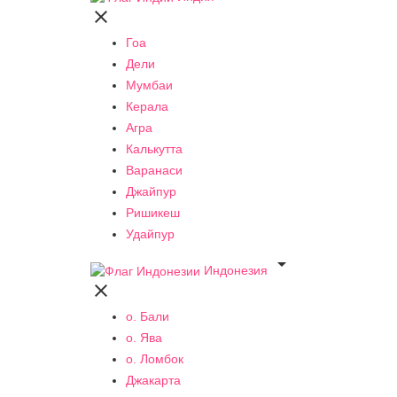

Гоа
Дели
Мумбаи
Керала
Агра
Калькутта
Варанаси
Джайпур
Ришикеш
Удайпур

Индонезия

о. Бали
о. Ява
о. Ломбок
Джакарта