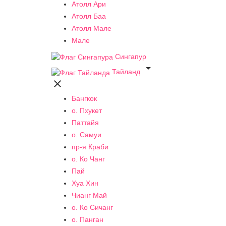
Атолл Ари
Атолл Баа
Атолл Мале
Мале
Сингапур

Тайланд

Бангкок
о. Пхукет
Паттайя
о. Самуи
пр-я Краби
о. Ко Чанг
Пай
Хуа Хин
Чианг Май
о. Ко Сичанг
о. Панган