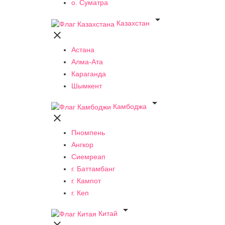
о. Суматра

Казахстан

Астана
Алма-Ата
Караганда
Шымкент

Камбоджа

Пномпень
Ангкор
Сиемреап
г. Баттамбанг
г. Кампот
г. Кеп

Китай