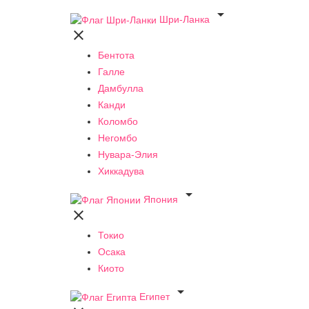

Шри-Ланка

Бентота
Галле
Дамбулла
Канди
Коломбо
Негомбо
Нувара-Элия
Хиккадува

Япония

Токио
Осака
Киото

Египет