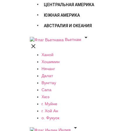
ЦЕНТРАЛЬНАЯ АМЕРИКА
ЮЖНАЯ АМЕРИКА
АВСТРАЛИЯ И ОКЕАНИЯ

Вьетнам

Ханой
Хошимин
Нячанг
Далат
Вунгтау
Сапа
Хюэ
г. Муйне
г. Хой Ан
о. Фукуок

Индия