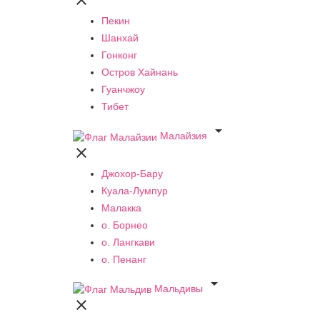

Пекин
Шанхай
Гонконг
Остров Хайнань
Гуанчжоу
Тибет

Малайзия

Джохор-Бару
Куала-Лумпур
Малакка
о. Борнео
о. Лангкави
о. Пенанг

Мальдивы
