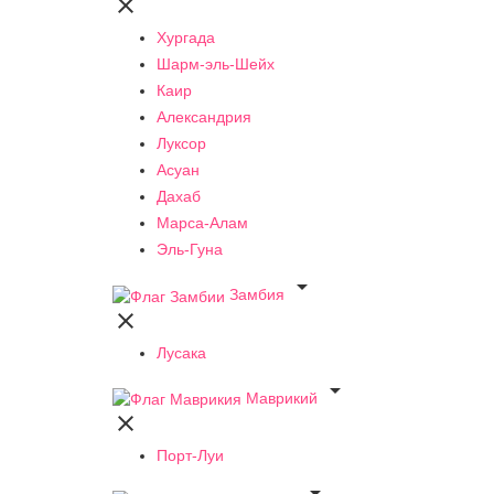

Хургада
Шарм-эль-Шейх
Каир
Александрия
Луксор
Асуан
Дахаб
Марса-Алам
Эль-Гуна

Замбия

Лусака

Маврикий

Порт-Луи
